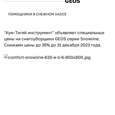
GEOS
Добавляйте товары
ПОМОЩНИКИ В СНЕЖНОМ ХАОСЕ
в корзину
Оплачивайте сегодня только
"Кум-Тигей инструмент" объявляет специальные
25
% картой любого банка
цены на снегоуборщики GEOS серии Snowline.
Снижаем цены до 35% до 31 декабря 2023 года.
Получайте товар
выбранный способом
Оставшиеся
75
% будут
списываться
с вашей карты
по
25
%
каждые 2 недели
Подробнее