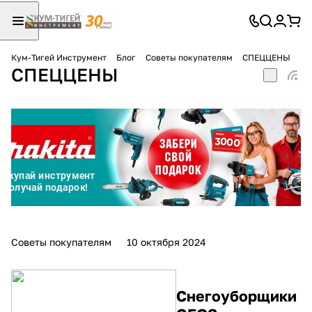
Кум-Тигей Инструмент
Блог
Советы покупателям
СПЕЦЦЕНЫ
СПЕЦЦЕНЫ
Для клиентов всех банков
Разбейте
оплату
на части
без переплат
График платежей
Советы покупателям
10 октября 2024
Сегодня
25
%
Снегоуборщики