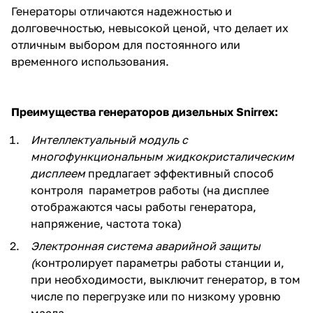
Генераторы отличаются надежностью и
об оплате Плайтом
долговечностью, невысокой ценой, что делает их
отличным выбором для постоянного или
временного использования.
Остались вопросы?
25
8 800 302-02-51
Преимущества генераторов дизельных Snirrex:
plait.ru
раз в 2
Интеллектуальный модуль с
недели
многофункциональным жидкокристалическим
дисплеем
предлагает эффективный способ
контроля параметров работы (на дисплее
отображаются часы работы генератора,
напряжение, частота тока)
Электронная система аварийной защиты
(
контролирует параметры работы станции и,
при необходимости, выключит генератор, в том
числе по перегрузке или по низкому уровню
масла