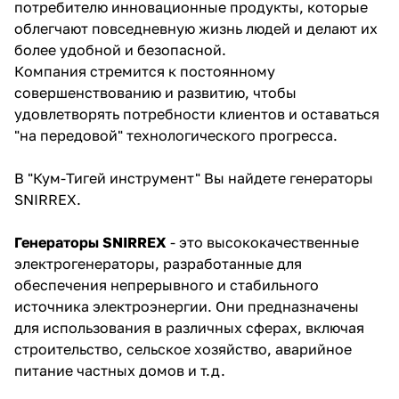
потребителю инновационные продукты, которые
облегчают повседневную жизнь людей и делают их
Добавляйте товары
более удобной и безопасной.
в корзину
Компания стремится к постоянному
совершенствованию и развитию, чтобы
Оплачивайте сегодня только
удовлетворять потребности клиентов и оставаться
25
% картой любого банка
"на передовой" технологического прогресса.
В "Кум-Тигей инструмент" Вы найдете генераторы
Получайте товар
SNIRREX.
выбранный способом
Генераторы SNIRREX
- это высококачественные
электрогенераторы, разработанные для
Оставшиеся
75
% будут
обеспечения непрерывного и стабильного
списываться
с вашей карты
источника электроэнергии. Они предназначены
по
25
%
каждые 2 недели
для использования в различных сферах, включая
строительство, сельское хозяйство, аварийное
питание частных домов и т.д.
Подробнее