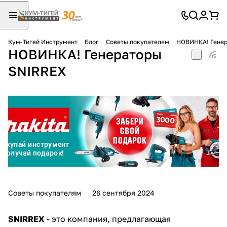
Кум-Тигей Инструмент
Блог
Советы покупателям
НОВИНКА! Генер
НОВИНКА! Генераторы
Для клиентов всех банков
SNIRREX
Разбейте
оплату
на части
без переплат
График платежей
Сегодня
Советы покупателям
26 сентября 2024
25
%
SNIRREX
- это компания, предлагающая