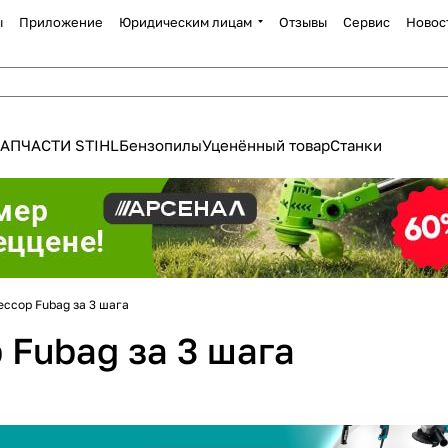
ы
Приложение
Юридическим лицам
Отзывы
Сервис
Новос
АПЧАСТИ STIHL
Бензопилы
Уценённый товар
Станки
ссор Fubag за 3 шага
 Fubag за 3 шага
Для клиентов всех банков
Разбейте
оплату