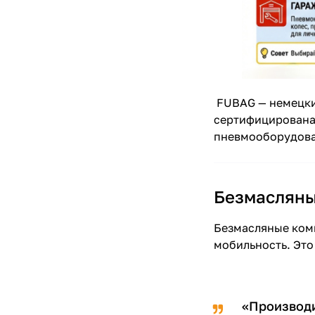
FUBAG — немецкий
сертифицирована 
пневмооборудова
Безмасляные
Безмасляные комп
мобильность. Это
«Производи