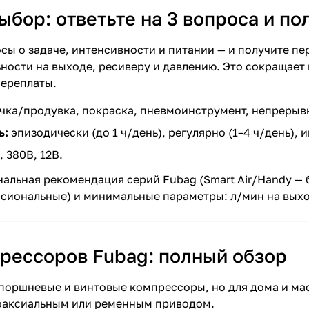
ыбор: ответьте на 3 вопроса и п
plait.ru
осы о задаче, интенсивности и питании — и получите 
ности на выходе, ресиверу и давлению. Это сокращает
переплаты.
чка/продувка, покраска, пневмоинструмент, непрерывн
ь:
эпизодически (до 1 ч/день), регулярно (1–4 ч/день), и
 380В, 12В.
раз в 2 недели
альная рекомендация серий Fubag (Smart Air/Handy — б
иональные) и минимальные параметры: л/мин на выход
рессоров Fubag: полный обзор
поршневые и винтовые компрессоры, но для дома и ма
коаксиальным или ременным приводом.