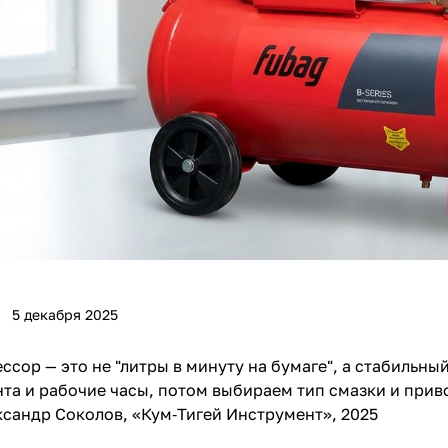
Получайте товар
выбранный способом
Оставшиеся
75
% будут
списываться
с вашей карты
по
25
%
каждые 2 недели
Подробнее
об оплате Плайтом
5 декабря 2025
25
сор — это не "литры в минуту на бумаге", а стабильны
раз в 2
та и рабочие часы, потом выбираем тип смазки и привод
Остались вопросы?
недели
ксандр Соколов, «Кум‑Тигей Инструмент», 2025
8 800 302-02-51