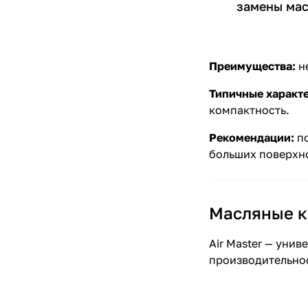
замены мас
Преимущества:
не
Типичные характ
компактность.
Рекомендации:
по
больших поверхно
Масляные ко
Air Master — уни
производительно