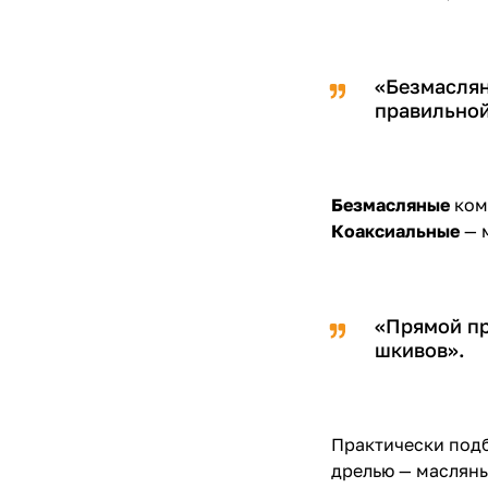
«Безмаслян
правильной
Безмасляные
ком
Коаксиальные
— 
«Прямой пр
шкивов».
Практически подб
дрелью — масляны