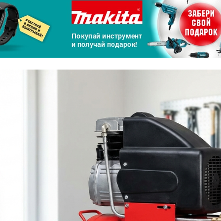
а части
без переплат
График платежей
Сегодня
25
%
Добавляйте товары
в корзину
Оплачивайте сегодня только
25
% картой любого банка