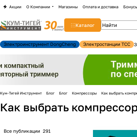
Акции
О Компании
Магазины
Оплата и доставка
Бонус
Каталог
Электроинструмент DongCheng
Электростанции TCC
З
Кум-Тигей Инструмент
Блог
Блог
Компрессоры
Как выбрать компре
Как выбрать компрессор
Все публикации
291