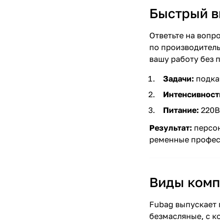
Быстрый в
Ответьте на вопр
по производитель
вашу работу без 
Задачи:
подка
Интенсивност
Питание:
220В,
Результат:
персон
ременные професс
Виды комп
Fubag выпускает 
безмасляные, с 