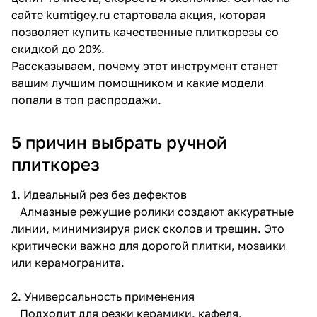
об оплате Плайтом
сайте kumtigey.ru стартовала акция, которая
позволяет купить качественные плиткорезы со
скидкой до 20%.
Рассказываем, почему этот инструмент станет
вашим лучшим помощником и какие модели
Остались вопросы?
25
попали в топ распродажи.
8 800 302-02-51
plait.ru
раз в 2
5 причин выбрать ручной
недели
плиткорез
1. Идеальный рез без дефектов
Алмазные режущие ролики создают аккуратные
линии, минимизируя риск сколов и трещин. Это
критически важно для дорогой плитки, мозаики
или керамогранита.
2. Универсальность применения
Подходит для резки керамики, кафеля,