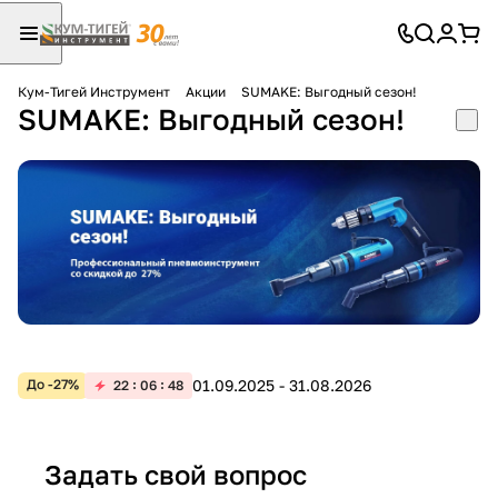
Кум-Тигей Инструмент
Акции
SUMAKE: Выгодный сезон!
SUMAKE: Выгодный сезон!
Для клиентов всех банков
Разбейте
оплату
на части
без переплат
График платежей
01.09.2025 - 31.08.2026
До -27%
22
06
48
Сегодня
25
%
Задать свой вопрос