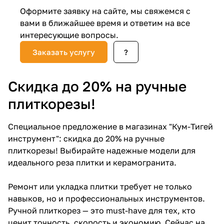
Оформите заявку на сайте, мы свяжемся с
Добавляйте товары
вами в ближайшее время и ответим на все
в корзину
интересующие вопросы.
Заказать услугу
?
Оплачивайте сегодня только
25
% картой любого банка
Скидка до 20% на ручные
плиткорезы!
Получайте товар
выбранный способом
Специальное предложение в магазинах "Кум-Тигей
инструмент": скидка до 20% на ручные
Оставшиеся
75
% будут
плиткорезы! Выбирайте надежные модели для
списываться
с вашей карты
идеального реза плитки и керамогранита.
по
25
%
каждые 2 недели
Ремонт или укладка плитки требует не только
навыков, но и профессиональных инструментов.
Ручной плиткорез — это must-have для тех, кто
Подробнее
ценит точность, скорость и экономию. Сейчас на