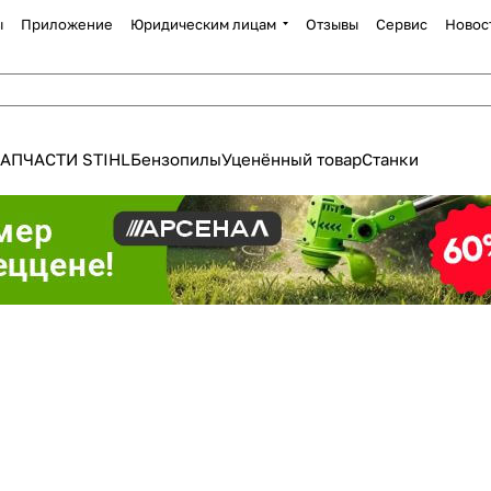
ы
Приложение
Юридическим лицам
Отзывы
Сервис
Новос
АПЧАСТИ STIHL
Бензопилы
Уценённый товар
Станки
Для клиентов всех банков
Разбейте
оплату
а части
без переплат
График платежей