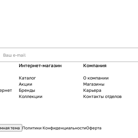
Сегодня
25
%
Добавляйте товары
в корзину
Интернет-магазин
Компания
Оплачивайте сегодня только
25
% картой любого банка
Каталог
О компании
Акции
Магазины
тернет
Бренды
Карьера
Коллекции
Контакты отделов
Получайте товар
выбранный способом
Оставшиеся
75
% будут
списываться
с вашей карты
по
25
%
каждые 2 недели
мная тема
Политики Конфиденциальности
Оферта