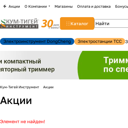
Акции
О Компании
Магазины
Оплата и доставка
Бонус
Каталог
Электроинструмент DongCheng
Электростанции TCC
З
н
Кум-Тигей Инструмент
Акции
Акции
Элемент не найден!