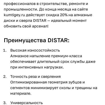
профессионалов в строительстве, ремонте и
об оплате Плайтом
промышленности. До конца месяца на сайте
kumtigey.ru действует скидка 20% на алмазные
диски и сверла DISTAR — идеальный момент
обновить свой арсенал!
Остались вопросы?
25
8 800 302-02-51
Преимущества DISTAR:
plait.ru
раз в 2
недели
Высокая износостойкость
Алмазное напыление премиум-класса
обеспечивает длительный срок службы даже
при интенсивных нагрузках.
Точность реза и сверления
Оптимизированная геометрия зубцов и
сегментов минимизирует сколы и трещины на
материале.
Универсальность