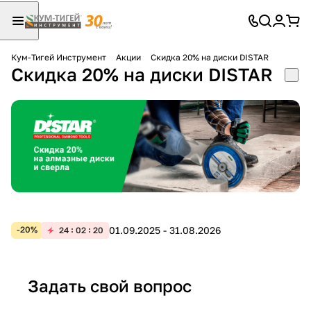
Кум-Тигей Инструмент
Акции
Скидка 20% на диски DISTAR
Скидка 20% на диски DISTAR
Для клиентов всех банков
Разбейте
оплату
на части
без переплат
График платежей
01.09.2025 - 31.08.2026
-20%
24
02
20
Сегодня
25
%
Задать свой вопрос