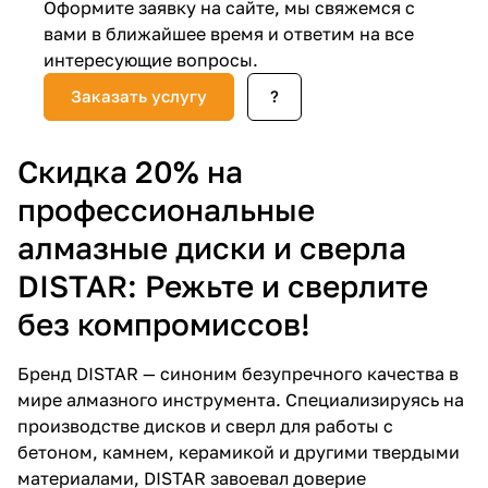
Оформите заявку на сайте, мы свяжемся с
вами в ближайшее время и ответим на все
Добавляйте товары
интересующие вопросы.
в корзину
Заказать услугу
?
Оплачивайте сегодня только
25
% картой любого банка
Скидка 20% на
профессиональные
Получайте товар
алмазные диски и сверла
выбранный способом
DISTAR: Режьте и сверлите
без компромиссов!
Оставшиеся
75
% будут
списываться
с вашей карты
Бренд DISTAR — синоним безупречного качества в
по
25
%
каждые 2 недели
мире алмазного инструмента. Специализируясь на
производстве дисков и сверл для работы с
бетоном, камнем, керамикой и другими твердыми
материалами, DISTAR завоевал доверие
Подробнее