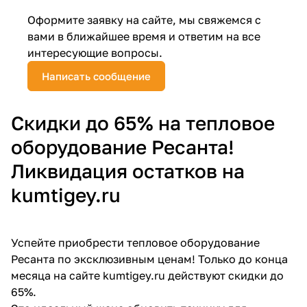
Оформите заявку на сайте, мы свяжемся с
Добавляйте товары
вами в ближайшее время и ответим на все
в корзину
интересующие вопросы.
Написать сообщение
Оплачивайте сегодня только
25
% картой любого банка
Скидки до 65% на тепловое
оборудование Ресанта!
Получайте товар
выбранный способом
Ликвидация остатков на
kumtigey.ru
Оставшиеся
75
% будут
списываться
с вашей карты
по
25
%
каждые 2 недели
Успейте приобрести тепловое оборудование
Ресанта по эксклюзивным ценам! Только до конца
месяца на сайте kumtigey.ru действуют скидки до
65%.
Подробнее