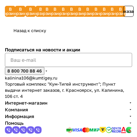
В
В
В
В
В
В
В
В
В
В
В
В
В
В
Заказат
корзину
корзину
корзину
корзину
корзину
корзину
корзину
корзину
корзину
корзину
корзину
корзину
корзину
корзину
Назад к списку
Подписаться
на новости и акции
8 800 700 88 46
kalinina106@kumtigey.ru
Торговый комплекс "Кум-Тигей инструмент"; Пункт
выдачи интернет заказов, г. Красноярск, ул. Калинина,
106 ст. 4
Интернет-магазин
Компания
Информация
Помощь