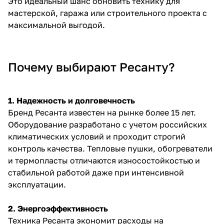
Это идеальный шанс обновить технику для
об оплате Плайтом
мастерской, гаража или строительного проекта с
максимальной выгодой.
Остались вопросы?
25
Почему выбирают Ресанту?
8 800 302-02-51
plait.ru
раз в 2
недели
1. Надежность и долговечность
Бренд Ресанта известен на рынке более 15 лет.
Оборудование разработано с учетом российских
климатических условий и проходит строгий
контроль качества. Тепловые пушки, обогреватели
и термопласты отличаются износостойкостью и
стабильной работой даже при интенсивной
эксплуатации.
2. Энергоэффективность
Техника Ресанта экономит расходы на