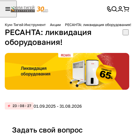
Кум-Тигей Инструмент
Акции
РЕСАНТА: ликвидация оборудования!
РЕСАНТА: ликвидация
Для клиентов всех банков
оборудования!
Разбейте
оплату
на части
без переплат
График платежей
01.09.2025 - 31.08.2026
23
08
27
Сегодня
25
%
Задать свой вопрос