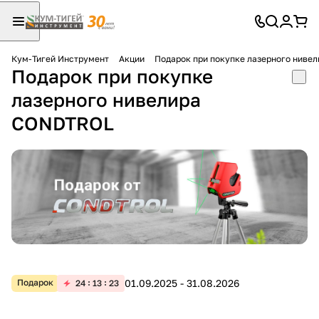
Кум-Тигей Инструмент
Акции
Подарок при покупке лазерного ниве
Подарок при покупке
Для клиентов всех банков
лазерного нивелира
Разбейте
CONDTROL
оплату
на части
без переплат
График платежей
Сегодня
25
%
01.09.2025 - 31.08.2026
Подарок
24
13
23