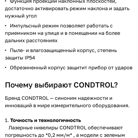
Функция проекции наклонных плоскостей,
об оплате Плайтом
достаточно активировать режим наклона и задать
нужный угол
Импульсный режим позволяет работать с
приемником на улице и в помещении на более
Остались вопросы?
25
дальних расстояниях
8 800 302-02-51
Пыле- и влагозащищенный корпус, степень
plait.ru
раз в 2
защиты IP54
недели
Обрезиненный корпус защитит прибор от ударов
Почему выбирают CONDTROL?
Бренд CONDTROL — синоним надежности и
инноваций в мире измерительного оборудования.
1.
Точность и технологичность
Лазерные нивелиры CONDTROL обеспечивают
погрешность до *0,2 мм/м* , а модели с зеленым