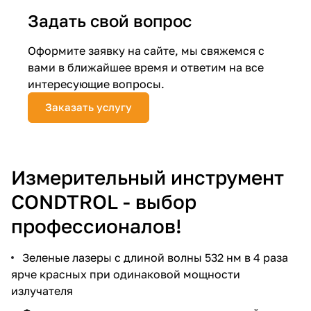
Задать свой вопрос
Добавляйте товары
в корзину
Оформите заявку на сайте, мы свяжемся с
вами в ближайшее время и ответим на все
интересующие вопросы.
Оплачивайте сегодня только
25
% картой любого банка
Заказать услугу
Получайте товар
выбранный способом
Измерительный инструмент
CONDTROL - выбор
Оставшиеся
75
% будут
профессионалов!
списываться
с вашей карты
по
25
%
каждые 2 недели
Зеленые лазеры с длиной волны 532 нм в 4 раза
ярче красных при одинаковой мощности
излучателя
Подробнее