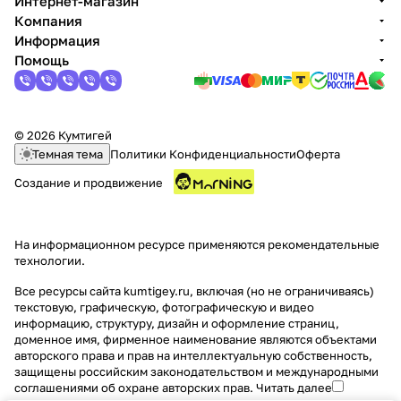
Интернет-магазин
Компания
Добавляйте товары
Информация
в корзину
Помощь
Оплачивайте сегодня только
25
% картой любого банка
© 2026 Кумтигей
Темная тема
Политики Конфиденциальности
Оферта
Создание и продвижение
Получайте товар
выбранный способом
На информационном ресурсе применяются
рекомендательные
технологии
.
Оставшиеся
75
% будут
списываться
с вашей карты
Все ресурсы сайта kumtigey.ru, включая (но не ограничиваясь)
текстовую, графическую, фотографическую и видео
по
25
%
каждые 2 недели
информацию, структуру, дизайн и оформление страниц,
доменное имя, фирменное наименование являются объектами
авторского права и прав на интеллектуальную собственность,
защищены российским законодательством и международными
соглашениями об охране авторских прав.
Читать далее
Подробнее