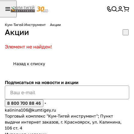
Кум-Тигей Инструмент
Акции
Акции
Для клиентов всех банков
Разбейте
Элемент не найден!
оплату
на части
Назад к списку
без переплат
Подписаться
на новости и акции
График платежей
8 800 700 88 46
kalinina106@kumtigey.ru
Сегодня
Торговый комплекс "Кум-Тигей инструмент"; Пункт
25
%
выдачи интернет заказов, г. Красноярск, ул. Калинина,
106 ст. 4