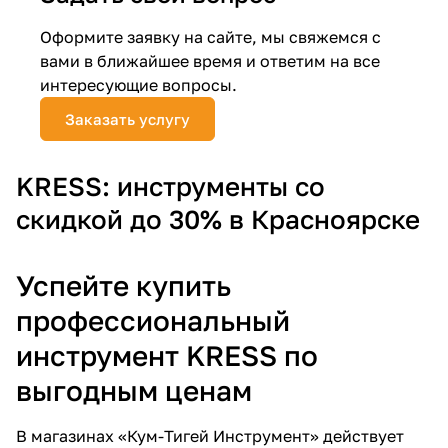
Добавляйте товары
Оформите заявку на сайте, мы свяжемся с
в корзину
вами в ближайшее время и ответим на все
интересующие вопросы.
Заказать услугу
Оплачивайте сегодня только
25
% картой любого банка
KRESS: инструменты со
Получайте товар
скидкой до 30% в Красноярске
выбранный способом
Успейте купить
Оставшиеся
75
% будут
профессиональный
списываться
с вашей карты
инструмент KRESS по
по
25
%
каждые 2 недели
выгодным ценам
В магазинах «Кум-Тигей Инструмент» действует
Подробнее