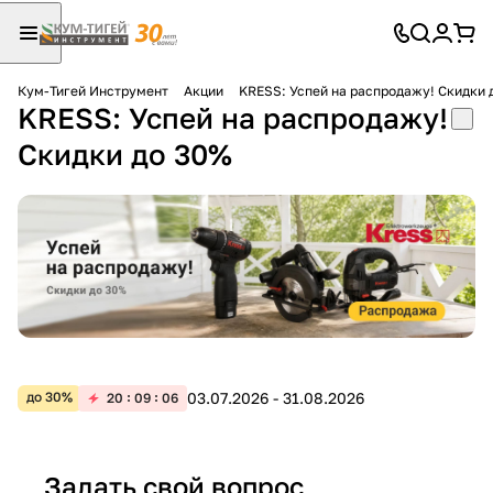
Кум-Тигей Инструмент
Акции
KRESS: Успей на распродажу! Скидки 
KRESS: Успей на распродажу!
Для клиентов всех банков
Скидки до 30%
Разбейте
оплату
на части
без переплат
График платежей
03.07.2026 - 31.08.2026
до 30%
20
09
06
Сегодня
25
%
Задать свой вопрос