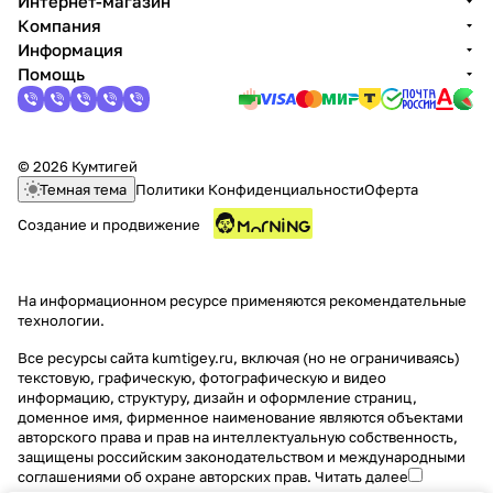
Интернет-магазин
Компания
Добавляйте товары
Информация
в корзину
Помощь
Оплачивайте сегодня только
25
% картой любого банка
© 2026 Кумтигей
Темная тема
Политики Конфиденциальности
Оферта
Создание и продвижение
Получайте товар
выбранный способом
На информационном ресурсе применяются
рекомендательные
технологии
.
Оставшиеся
75
% будут
списываться
с вашей карты
Все ресурсы сайта kumtigey.ru, включая (но не ограничиваясь)
текстовую, графическую, фотографическую и видео
по
25
%
каждые 2 недели
информацию, структуру, дизайн и оформление страниц,
доменное имя, фирменное наименование являются объектами
авторского права и прав на интеллектуальную собственность,
защищены российским законодательством и международными
соглашениями об охране авторских прав.
Читать далее
Подробнее