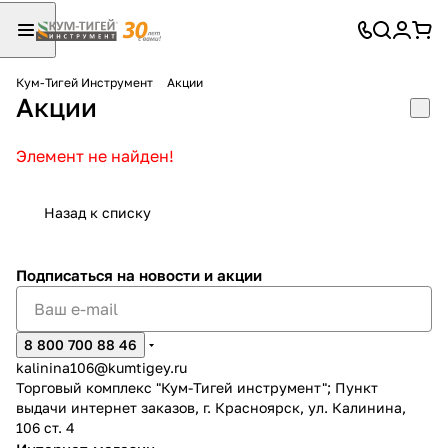
Кум-Тигей Инструмент
Акции
Акции
Для клиентов всех банков
Разбейте
Элемент не найден!
оплату
на части
Назад к списку
без переплат
Подписаться
на новости и акции
График платежей
8 800 700 88 46
kalinina106@kumtigey.ru
Сегодня
Торговый комплекс "Кум-Тигей инструмент"; Пункт
25
%
выдачи интернет заказов, г. Красноярск, ул. Калинина,
106 ст. 4