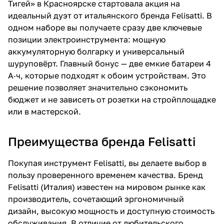
Тигей» в Красноярске стартовала акция на
об оплате Плайтом
идеальный дуэт от итальянского бренда Felisatti. В
одном наборе вы получаете сразу две ключевые
позиции электроинструмента: мощную
аккумуляторную болгарку и универсальный
Остались вопросы?
шуруповёрт. Главный бонус — две емкие батареи 4
25
8 800 302-02-51
А·ч, которые подходят к обоим устройствам. Это
plait.ru
решение позволяет значительно сэкономить
раз в 2
бюджет и не зависеть от розетки на стройплощадке
недели
или в мастерской.
Преимущества бренда Felisatti
Покупая инструмент Felisatti, вы делаете выбор в
пользу проверенного временем качества. Бренд
Felisatti (Италия) известен на мировом рынке как
производитель, сочетающий эргономичный
дизайн, высокую мощность и доступную стоимость
обслуживания. В отличие от любительского