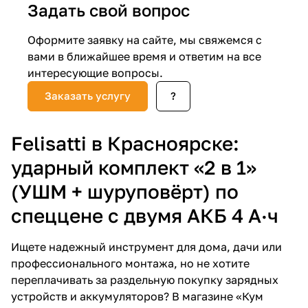
Задать свой вопрос
Добавляйте товары
Оформите заявку на сайте, мы свяжемся с
в корзину
вами в ближайшее время и ответим на все
интересующие вопросы.
Оплачивайте сегодня только
Заказать услугу
?
25
% картой любого банка
Felisatti в Красноярске:
Получайте товар
выбранный способом
ударный комплект «2 в 1»
(УШМ + шуруповёрт) по
Оставшиеся
75
% будут
спеццене с двумя АКБ 4 А·ч
списываться
с вашей карты
по
25
%
каждые 2 недели
Ищете надежный инструмент для дома, дачи или
профессионального монтажа, но не хотите
переплачивать за раздельную покупку зарядных
устройств и аккумуляторов? В магазине «Кум
Подробнее