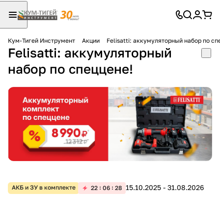
Кум-Тигей Инструмент
Акции
Felisatti: аккумуляторный набор по сп
Felisatti: аккумуляторный
Для клиентов всех банков
набор по спеццене!
Разбейте
оплату
на части
без переплат
График платежей
Сегодня
15.10.2025 - 31.08.2026
АКБ и ЗУ в комплекте
22
06
28
25
%