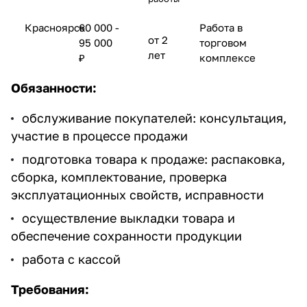
Добавляйте товары
Красноярск
60 000 -
Работа в
в корзину
от 2
95 000
торговом
лет
₽
комплексе
Оплачивайте сегодня только
Обязанности:
25
% картой любого банка
обслуживание покупателей: консультация,
участие в процессе продажи
Получайте товар
подготовка товара к продаже: распаковка,
выбранный способом
сборка, комплектование, проверка
эксплуатационных свойств, исправности
Оставшиеся
75
% будут
осуществление выкладки товара и
списываться
с вашей карты
обеспечение сохранности продукции
по
25
%
каждые 2 недели
работа с кассой
Требования:
Подробнее