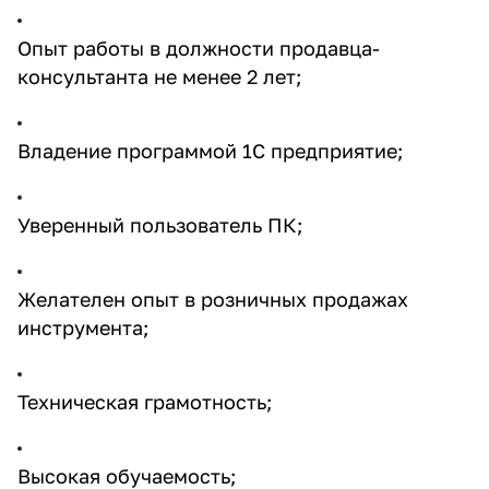
об оплате Плайтом
Опыт работы в должности продавца-
консультанта не менее 2 лет;
Остались вопросы?
25
Владение программой 1С предприятие;
8 800 302-02-51
plait.ru
раз в 2
недели
Уверенный пользователь ПК;
Желателен опыт в розничных продажах
инструмента;
Техническая грамотность;
Высокая обучаемость;