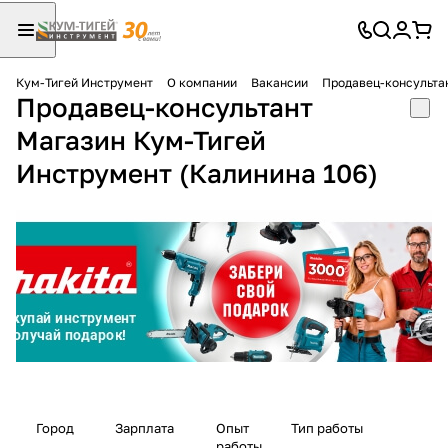
Кум-Тигей Инструмент
О компании
Вакансии
Продавец-консультан
Продавец-консультант
Для клиентов всех банков
Магазин Кум-Тигей
Разбейте
Инструмент (Калинина 106)
оплату
на части
без переплат
График платежей
Сегодня
25
%
Город
Зарплата
Опыт
Тип работы
работы