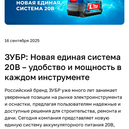
Добавляйте товары
в корзину
Оплачивайте сегодня только
16 сентября 2025
25
% картой любого банка
ЗУБР: Новая единая система
Получайте товар
20В – удобство и мощность в
выбранный способом
каждом инструменте
Оставшиеся
75
% будут
Российский бренд ЗУБР уже много лет занимает
списываться
с вашей карты
уверенные позиции на рынке электроинструмента
по
25
%
каждые 2 недели
и оснастки, предлагая пользователям надежные и
доступные решения для строительства, ремонта и
дачи. Сегодня компания представляет новую
единую систему аккумуляторного питания 20В,
Подробнее