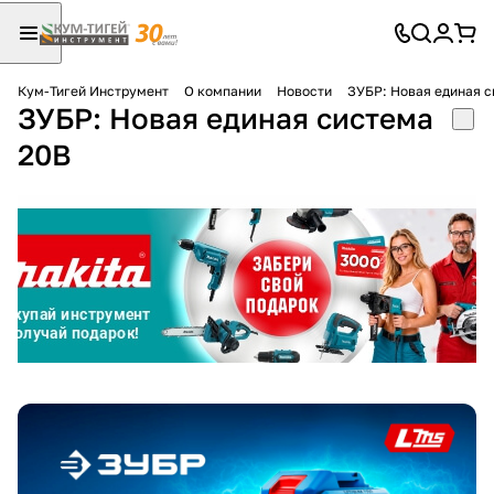
Кум-Тигей Инструмент
О компании
Новости
ЗУБР: Новая единая с
ЗУБР: Новая единая система
Для клиентов всех банков
20В
Разбейте
оплату
на части
без переплат
График платежей
Сегодня
25
%