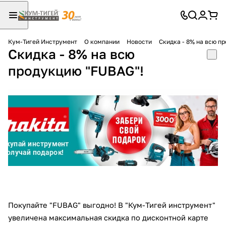
Кум-Тигей Инструмент
О компании
Новости
Скидка - 8% на всю п
Скидка - 8% на всю
Для клиентов всех банков
продукцию "FUBAG"!
Разбейте
оплату
на части
без переплат
График платежей
Сегодня
25
%
Покупайте "FUBAG" выгодно! В "Кум-Тигей инструмент"
увеличена максимальная скидка по дисконтной карте