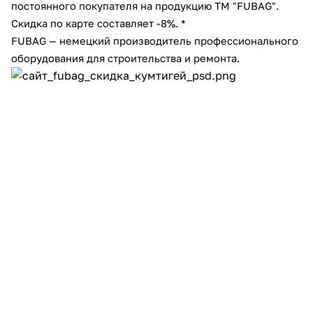
постоянного покупателя на продукцию ТМ "FUBAG".
Добавляйте товары
Скидка по карте составляет -8%. *
в корзину
FUBAG — немецкий производитель профессионального
оборудования для строительства и ремонта.
Оплачивайте сегодня только
25
% картой любого банка
Получайте товар
выбранный способом
Оставшиеся
75
% будут
списываться
с вашей карты
по
25
%
каждые 2 недели
Подробнее