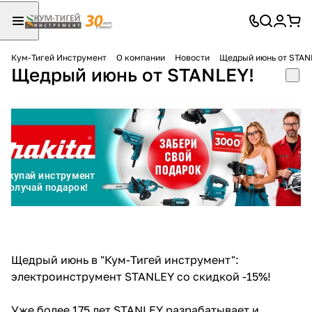
Кум-Тигей Инструмент
О компании
Новости
Щедрый июнь от STAN
Щедрый июнь от STANLEY!
Для клиентов всех банков
Разбейте
оплату
на части
без переплат
График платежей
Сегодня
Щедрый июнь в "Кум-Тигей инструмент":
25
%
электроинструмент STANLEY со скидкой -15%!
Уже более 175 лет STANLEY разрабатывает и