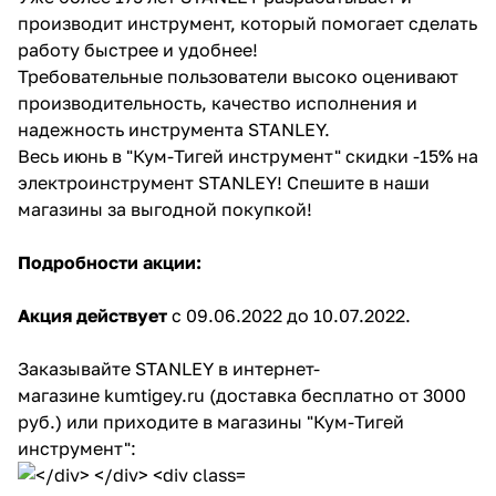
производит инструмент, который помогает сделать
Добавляйте товары
работу быстрее и удобнее!
в корзину
Требовательные пользователи высоко оценивают
производительность, качество исполнения и
надежность инструмента STANLEY.
Оплачивайте сегодня только
Весь июнь в "Кум-Тигей инструмент" скидки -15% на
25
% картой любого банка
электроинструмент STANLEY! Спешите в наши
магазины за выгодной покупкой!
Получайте товар
выбранный способом
Подробности акции:
Акция действует
с 09.06.2022 до 10.07.2022.
Оставшиеся
75
% будут
списываться
с вашей карты
Заказывайте STANLEY в интернет-
по
25
%
каждые 2 недели
магазине
kumtigey.ru
(доставка бесплатно от 3000
руб.) или приходите в магазины "Кум-Тигей
инструмент":
Подробнее