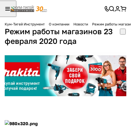
Кум-Тигей Инструмент
О компании
Новости
Режим работы магазин
Режим работы магазинов 23
Для клиентов всех банков
февраля 2020 года
Разбейте
оплату
на части
без переплат
График платежей
Сегодня
25
%