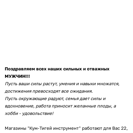
Добавляйте товары
в корзину
Оплачивайте сегодня только
25
% картой любого банка
Получайте товар
Поздравляем всех наших сильных и отважных
выбранный способом
МУЖЧИН!!!
Пусть ваши силы растут, умения и навыки множатся,
Оставшиеся
75
% будут
достижения превосходят все ожидания.
списываться
с вашей карты
Пусть окружающие радуют, семья дает силы и
по
25
%
каждые 2 недели
вдохновение, работа приносит желанные плоды, а
хобби - удовольствие!
Магазины "Кум-Тигей инструмент" работают для Вас 22,
Подробнее