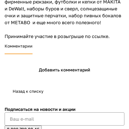
фирменные рюкзаки, футболки и кепки от MAKITA
об оплате Плайтом
и DeWalt, наборы буров и сверл, солнцезащиные
очки и защитные перчатки, набор пивных бокалов
от METABO и еще много всего полезного!
Остались вопросы?
Принимайте участие в розыгрыше
по ссылке
.
25
8 800 302-02-51
Комментарии
plait.ru
раз в 2
недели
Добавить комментарий
Назад к списку
Подписаться
на новости и акции