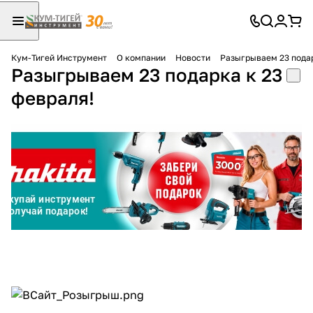
Кум-Тигей Инструмент
О компании
Новости
Разыгрываем 23 подар
Разыгрываем 23 подарка к 23
Для клиентов всех банков
февраля!
Разбейте
оплату
на части
без переплат
График платежей
Сегодня
25
%