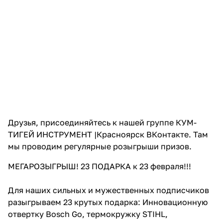
Добавляйте товары
в корзину
Оплачивайте сегодня только
25
% картой любого банка
Получайте товар
выбранный способом
Друзья, присоединяйтесь к нашей группе
КУМ-
ТИГЕЙ ИНСТРУМЕНТ |Красноярск ВКонтакте
.
Там
мы проводим регулярные розыгрыши призов.
Оставшиеся
75
% будут
списываться
с вашей карты
МЕГАРОЗЫГРЫШ! 23 ПОДАРКА к 23 февраля!!!
по
25
%
каждые 2 недели
Для наших сильных и мужественных подписчиков
разыгрываем 23 крутых подарка: Инновационную
отвертку Bosch Go, термокружку STIHL,
Подробнее