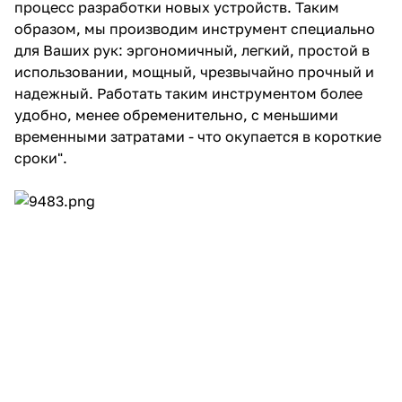
процесс разработки новых устройств. Таким
об оплате Плайтом
образом, мы производим инструмент специально
для Ваших рук: эргономичный, легкий, простой в
использовании, мощный, чрезвычайно прочный и
надежный. Работать таким инструментом более
Остались вопросы?
удобно, менее обременительно, с меньшими
25
8 800 302-02-51
временными затратами - что окупается в короткие
plait.ru
сроки".
раз в 2
недели