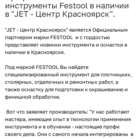
инструменты Festool в наличии
Добавляйте товары
в "JET - Центр Красноярск".
в корзину
"JET - Центр Красноярск" является Официальным
партнером марки FESTOOL и с гордостью
Оплачивайте сегодня только
представляет новинки инструмента и оснастки в
25
% картой любого банка
наличии в Красноярске.
Получайте товар
Под маркой FESTOOL Вы найдете
выбранный способом
специализированный инструмент для плотницких,
столярных, отделочных и ремонтных работ, а
также оснастку для подготовки к окрашиванию и
Оставшиеся
75
% будут
финишной обработке.
списываться
с вашей карты
по
25
%
каждые 2 недели
Вот что заявляет производитель: "У нас работают
мастера, имеющие опыт в технологии применения
инструмента и в обучении - настоящие профи
своего дела. Они с самого начала интегрированы в
Подробнее