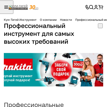
Кум-Тигей Инструмент
О компании
Новости
Профессиональный ин
Профессиональный
Для клиентов всех банков
инструмент для самых
Разбейте
высоких требований
оплату
на части
без переплат
График платежей
Сегодня
25
%
Профессиональные