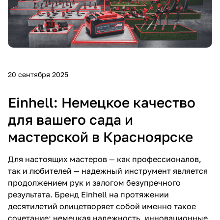
Добавляйте товары
в корзину
Оплачивайте сегодня только
25
% картой любого банка
20 сентября 2025
Einhell: Немецкое качество
Получайте товар
выбранный способом
для вашего сада и
мастерской в Красноярске
Оставшиеся
75
% будут
Для настоящих мастеров — как профессионалов,
списываться
с вашей карты
так и любителей — надежный инструмент является
по
25
%
каждые 2 недели
продолжением рук и залогом безупречного
результата. Бренд Einhell на протяжении
десятилетий олицетворяет собой именно такое
Подробнее
сочетание: немецкая надежность, инновационные