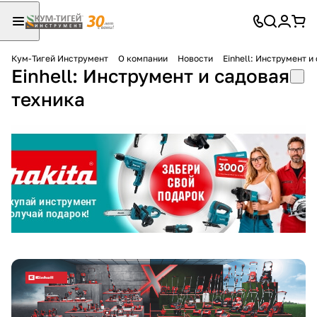
Кум-Тигей Инструмент
О компании
Новости
Einhell: Инструмент и
Einhell: Инструмент и садовая
Для клиентов всех банков
техника
Разбейте
оплату
на части
без переплат
График платежей
Сегодня
25
%