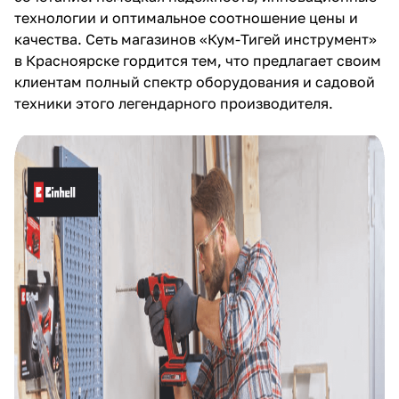
технологии и оптимальное соотношение цены и
об оплате Плайтом
качества. Сеть магазинов «Кум-Тигей инструмент»
в Красноярске гордится тем, что предлагает своим
клиентам полный спектр оборудования и садовой
техники этого легендарного производителя.
Остались вопросы?
25
8 800 302-02-51
plait.ru
раз в 2
недели