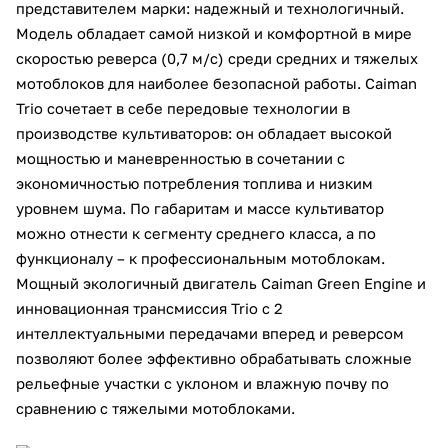
представителем марки: надежный и технологичный.
Добавляйте товары
Модель обладает самой низкой и комфортной в мире
в корзину
скоростью реверса (0,7 м/с) среди средних и тяжелых
мотоблоков для наиболее безопасной работы. Сaiman
Trio сочетает в себе передовые технологии в
Оплачивайте сегодня только
производстве культиваторов: он обладает высокой
25
% картой любого банка
мощностью и маневренностью в сочетании с
экономичностью потребления топлива и низким
уровнем шума. По габаритам и массе культиватор
Получайте товар
можно отнести к сегменту среднего класса, а по
выбранный способом
функционалу – к профессиональным мотоблокам.
Мощный экологичный двигатель Caiman Green Engine и
Оставшиеся
75
% будут
инновационная трансмиссия Trio с 2
списываться
с вашей карты
интеллектуальными передачами вперед и реверсом
по
25
%
каждые 2 недели
позволяют более эффективно обрабатывать сложные
рельефные участки с уклоном и влажную почву по
сравнению с тяжелыми мотоблоками.
Подробнее