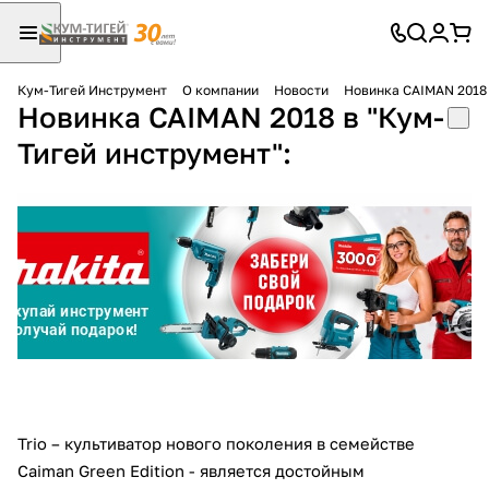
Кум-Тигей Инструмент
О компании
Новости
Новинка CAIMAN 2018 
Новинка CAIMAN 2018 в "Кум-
Для клиентов всех банков
Тигей инструмент":
Разбейте
оплату
на части
без переплат
График платежей
Сегодня
25
%
Trio – культиватор нового поколения в семействе
Caiman Green Edition - является достойным