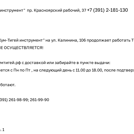
Оставшиеся
75
% будут
списываться
+7 (391) 2-181-130
й инструмент" пр. Красноярский рабочий, 37
с вашей карты
по
25
%
каждые 2 недели
Кум-Тигей инструмент" на ул. Калинина, 106 продолжает работать
Подробнее
об оплате Плайтом
 НЕ ОСУЩЕСТВЛЯЕТСЯ!
мтигей.рф с доставкой или забирайте в пункте выдачи:
тся с Пн по Пт , на следующий день с 11.00 до 18.00, после подт
25
раз в 2
ботают.
Остались вопросы?
недели
8 800 302-02-51
 (391) 261-98-99; 261-99-90
plait.ru
. 1