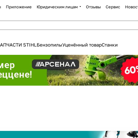
ы
Приложение
Юридическим лицам
Отзывы
Сервис
Новос
АПЧАСТИ STIHL
Бензопилы
Уценённый товар
Станки
Для клиентов всех банков
Разбейте
оплату
а части
без переплат