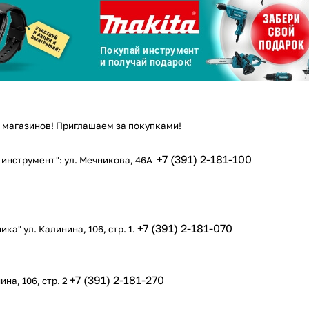
График платежей
Сегодня
25
%
 магазинов! Приглашаем за покупками!
Добавляйте товары
в корзину
+7 (391) 2-181-100
й инструмент": ул. Мечникова, 46А
Оплачивайте сегодня только
25
% картой любого банка
+7 (391) 2-181-070
ка" ул. Калинина, 106, стр. 1.
Получайте товар
выбранный способом
+7 (391) 2-181-270
ина, 106, стр. 2