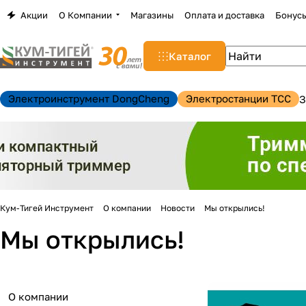
Акции
О Компании
Магазины
Оплата и доставка
Бонус
Каталог
Электроинструмент DongCheng
Электростанции TCC
З
Кум-Тигей Инструмент
О компании
Новости
Мы открылись!
Мы открылись!
н
О компании