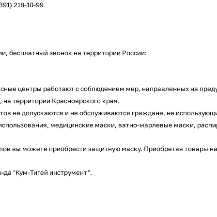
(391) 218-10-99
ии, бесплатный звонок на территории России:
раз в 2 недели
исные центры работают с соблюдением
мер, направленных на пре
, на территории
Красноярского края
.
тов не допускаются и не обслуживаются граждане, не использующ
использования, медицинские маски, ватно-марлевые маски, распи
лов вы можете приобрести защитную маску. Приобретая товары на 
анда "Кум-Тигей инструмент".