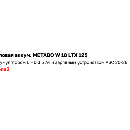
раз в 2 недели
овая аккум. METABO W 18 LTX 125
кумулятором LiHD 3,5 Ач и зарядным устройством ASC 30-36
блей