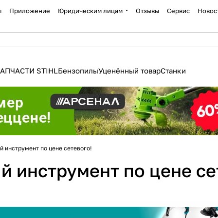
ы
Приложение
Юридическим лицам
Отзывы
Сервис
Новос
АПЧАСТИ STIHL
Бензопилы
Уценённый товар
Станки
 инструмент по цене сетевого!
Для клиентов всех банков
 инструмент по цене се
Разбейте
оплату
а части
без переплат