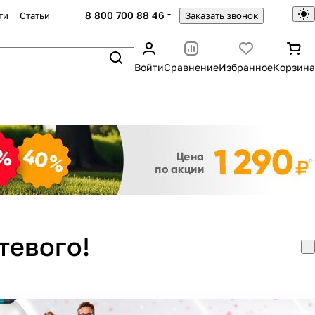
8 800 700 88 46
ти
Статьи
Заказать звонок
Войти
Сравнение
Избранное
Корзина
Закрыть
тевого!