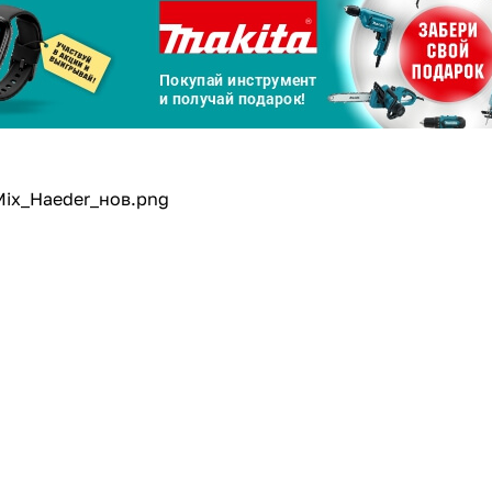
График платежей
Сегодня
25
%
Добавляйте товары
в корзину
Оплачивайте сегодня только
25
% картой любого банка
Получайте товар
выбранный способом