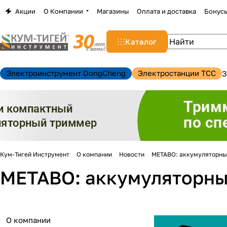
Акции
О Компании
Магазины
Оплата и доставка
Бонус
Каталог
Электроинструмент DongCheng
Электростанции TCC
З
Кум-Тигей Инструмент
О компании
Новости
METABO: аккумуляторный
METABO: аккумуляторный
н
О компании