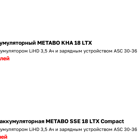
Оставшиеся
75
% будут
списываться
с вашей карты
по
25
%
каждые 2 недели
умуляторный METABO KHA 18 LTX
кумулятором LiHD 3,5 Ач и зарядным устройством ASC 30-36
Подробнее
об оплате Плайтом
блей
25
раз в 2
Остались вопросы?
недели
8 800 302-02-51
 аккумуляторная METABO SSE 18 LTX Compact
plait.ru
кумулятором LiHD 3,5 Ач и зарядным устройством ASC 30-36
лей