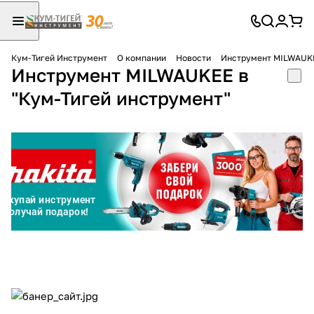
Кум-Тигей Инструмент
О компании
Новости
Инструмент MILWAUKE
Инструмент MILWAUKEE в
Для клиентов всех банков
"Кум-Тигей инструмент"
Разбейте
оплату
на части
без переплат
График платежей
Сегодня
25
%