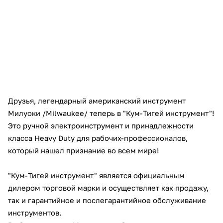
Добавляйте товары
в корзину
Оплачивайте сегодня только
25
% картой любого банка
Друзья, легендарный американский инструмент
Получайте товар
Милуоки /Milwaukee/ теперь в "Кум-Тигей инструмент"!
выбранный способом
Это ручной электроинструмент и принадлежности
класса Heavy Duty для рабочих-профессионалов,
Оставшиеся
75
% будут
который нашел признание во всем мире!
списываться
с вашей карты
по
25
%
каждые 2 недели
"Кум-Тигей инструмент" является официальным
дилером торговой марки и осуществляет как продажу,
так и гарантийное и послегарантийное обслуживание
инструментов.
Подробнее