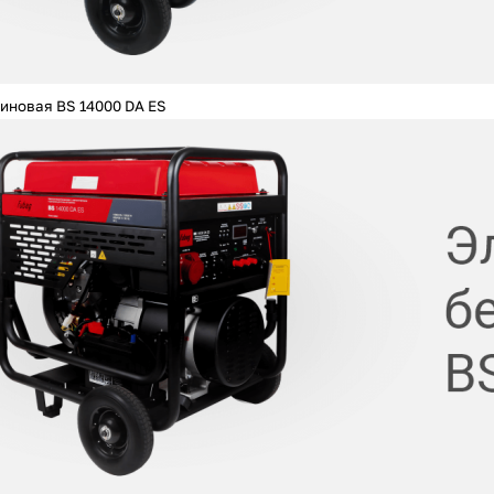
plait.ru
иновая BS 14000 DA ES
раз в 2 недели