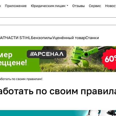
ы
Приложение
Юридическим лицам
Отзывы
Сервис
Новос
АПЧАСТИ STIHL
Бензопилы
Уценённый товар
Станки
аботать по своим правилам!
аботать по своим правил
Для клиентов всех банков
Разбейте
оплату