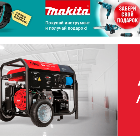
а части
без переплат
График платежей
Сегодня
25
%
Добавляйте товары
в корзину
Оплачивайте сегодня только
25
% картой любого банка