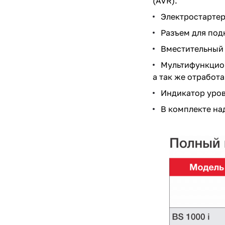
(AVR).
Электростартер
Разъем для под
Вместительный б
Мультифункцион
а так же отработ
Индикатор уров
В комплекте на