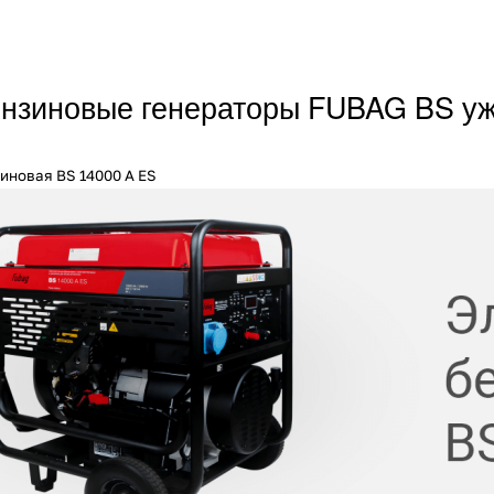
Получайте товар
выбранный способом
нзиновые генераторы FUBAG BS уж
Оставшиеся
75
% будут
списываться
с вашей карты
по
25
%
каждые 2 недели
иновая BS 14000 A ES
Подробнее
об оплате Плайтом
25
раз в 2
Остались вопросы?
недели
8 800 302-02-51