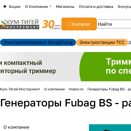
Акции
О Компании
Магазины
Оплата и доставка
Бонус
Каталог
Электроинструмент DongCheng
Электростанции TCC
З
Кум-Тигей Инструмент
О компании
Новости
Генераторы Fubag BS - р
Генераторы Fubag BS - р
О компании