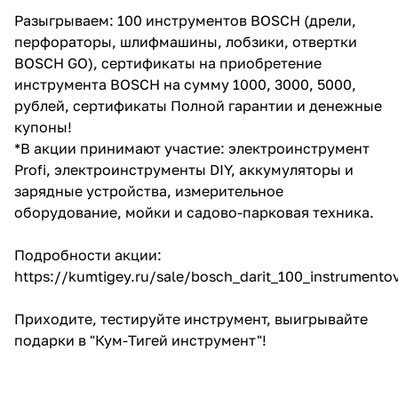
об оплате Плайтом
Разыгрываем: 100 инструментов BOSCH (дрели,
перфораторы, шлифмашины, лобзики, отвертки
BOSCH GO), сертификаты на приобретение
инструмента BOSCH на сумму 1000, 3000, 5000,
рублей, сертификаты Полной гарантии и денежные
Остались вопросы?
25
купоны!
8 800 302-02-51
*В акции принимают участие: электроинструмент
plait.ru
раз в 2
Profi, электроинструменты DIY, аккумуляторы и
недели
зарядные устройства, измерительное
оборудование, мойки и садово-парковая техника.
Подробности акции:
https://kumtigey.ru/sale/bosch_darit_100_instrumento
Приходите, тестируйте инструмент, выигрывайте
подарки в "Кум-Тигей инструмент"!