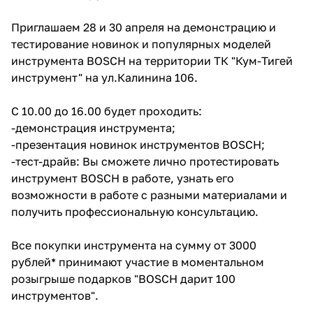
Добавляйте товары
Приглашаем 28 и 30 апреля на демонстрацию и
в корзину
тестирование новинок и популярных моделей
инструмента BOSCH на территории ТК "Кум-Тигей
инструмент" на ул.Калинина 106.
Оплачивайте сегодня только
25
% картой любого банка
С 10.00 до 16.00 будет проходить:
-демонстрация инструмента;
-презентация новинок инструментов BOSCH;
Получайте товар
-тест-драйв: Вы сможете лично протестировать
выбранный способом
инструмент BOSCH в работе, узнать его
возможности в работе с разными материалами и
Оставшиеся
75
% будут
получить профессиональную консультацию.
списываться
с вашей карты
по
25
%
каждые 2 недели
Все покупки инструмента на сумму от 3000
рублей* принимают участие в моментальном
розыгрыше подарков "BOSCH дарит 100
инструментов".
Подробнее