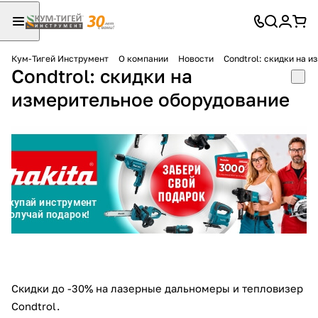
Кум-Тигей Инструмент
О компании
Новости
Condtrol: скидки на 
Condtrol: скидки на
Для клиентов всех банков
измерительное оборудование
Разбейте
оплату
на части
без переплат
График платежей
Сегодня
25
%
Скидки до -30% на лазерные дальномеры и тепловизер
Condtrol.