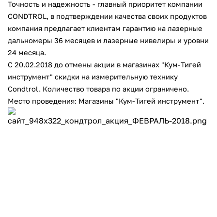
Точность и надежность - главный приоритет компании
Добавляйте товары
CONDTROL, в подтверждении качества своих продуктов
в корзину
компания предлагает клиентам гарантию на лазерные
дальномеры 36 месяцев и лазерные нивелиры и уровни
24 месяца.
Оплачивайте сегодня только
С 20.02.2018 до отмены акции в магазинах "Кум-Тигей
25
% картой любого банка
инструмент" скидки на измерительную технику
Condtrol. Количество товара по акции ограничено.
Место проведения: Магазины "Кум-Тигей инструмент".
Получайте товар
выбранный способом
Оставшиеся
75
% будут
списываться
с вашей карты
по
25
%
каждые 2 недели
Подробнее