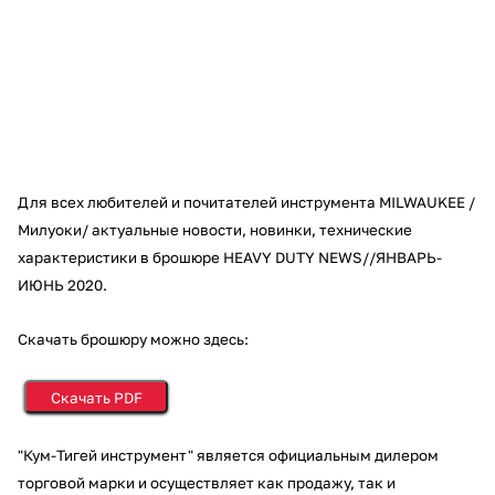
Добавляйте товары
в корзину
Оплачивайте сегодня только
25
% картой любого банка
Для всех любителей и почитателей инструмента MILWAUKEE /
Милуоки/ актуальные новости, новинки, технические
Получайте товар
характеристики в брошюре HEAVY DUTY NEWS//ЯНВАРЬ-
выбранный способом
ИЮНЬ 2020.
Оставшиеся
75
% будут
Скачать брошюру можно здесь:
списываться
с вашей карты
по
25
%
каждые 2 недели
Скачать PDF
"Кум-Тигей инструмент" является официальным дилером
торговой марки и осуществляет как продажу, так и
Подробнее