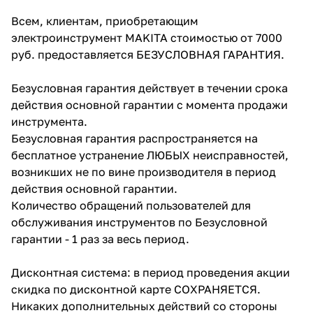
Всем, клиентам, приобретающим
Добавляйте товары
электроинструмент MAKITA стоимостью от 7000
в корзину
руб. предоставляется БЕЗУСЛОВНАЯ ГАРАНТИЯ.
Оплачивайте сегодня только
Безусловная гарантия действует в течении срока
25
% картой любого банка
действия основной гарантии с момента продажи
инструмента.
Безусловная гарантия распространяется на
Получайте товар
бесплатное устранение ЛЮБЫХ неисправностей,
выбранный способом
возникших не по вине производителя в период
действия основной гарантии.
Количество обращений пользователей для
Оставшиеся
75
% будут
обслуживания инструментов по Безусловной
списываться
с вашей карты
гарантии - 1 раз за весь период.
по
25
%
каждые 2 недели
Дисконтная система: в период проведения акции
скидка по дисконтной карте СОХРАНЯЕТСЯ.
Никаких дополнительных действий со стороны
Подробнее