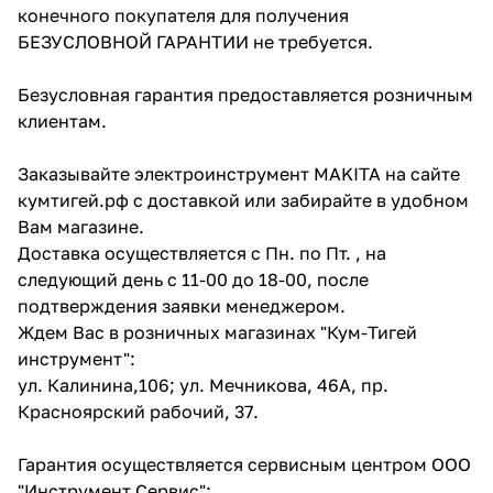
конечного покупателя для получения
об оплате Плайтом
БЕЗУСЛОВНОЙ ГАРАНТИИ не требуется.
Безусловная гарантия предоставляется розничным
клиентам.
Остались вопросы?
25
8 800 302-02-51
Заказывайте электроинструмент MAKITA на сайте
plait.ru
раз в 2
кумтигей.рф с доставкой или забирайте в удобном
недели
Вам магазине.
Доставка осуществляется с Пн. по Пт. , на
следующий день с 11-00 до 18-00, после
подтверждения заявки менеджером.
Ждем Вас в розничных магазинах "Кум-Тигей
инструмент":
ул. Калинина,106; ул. Мечникова, 46А, пр.
Красноярский рабочий, 37.
Гарантия осуществляется сервисным центром ООО
"Инструмент Сервис":