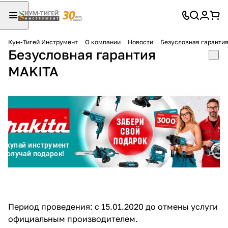
Кум-Тигей Инструмент
О компании
Новости
Безусловная гаранти
Безусловная гарантия
Для клиентов всех банков
MAKITA
Разбейте
оплату
на части
без переплат
График платежей
Сегодня
25
%
Период проведения: с 15.01.2020 до отмены услуги
официальным производителем.