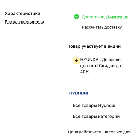
Добавляйте товары
Характеристики
Достаточно
в 1 магазине
в корзину
Все характеристики
Рассчитать доставку
Оплачивайте сегодня только
25
% картой любого банка
Товар участвует в акции
HYUNDAI: Дешевле
Получайте товар
цен нет! Скидки до
выбранный способом
40%
Оставшиеся
75
% будут
списываться
с вашей карты
Все товары Hyundai
по
25
%
каждые 2 недели
Все товары категории
Цена действительна только для
Подробнее