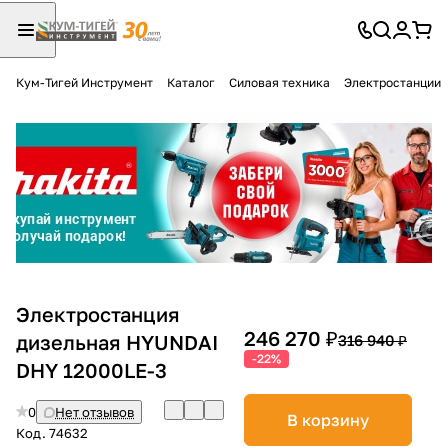
Кум-Тигей Инструмент
Каталог
Силовая техника
Электростанции
Для клиентов всех банков
Разбейте
оплату
на части
без переплат
График платежей
Электростанция
246 270 ₽
дизельная HYUNDAI
316 940 ₽
-22%
DHY 12000LE-3
Сегодня
25
%
0
Нет отзывов
В корзину
Код.
74632