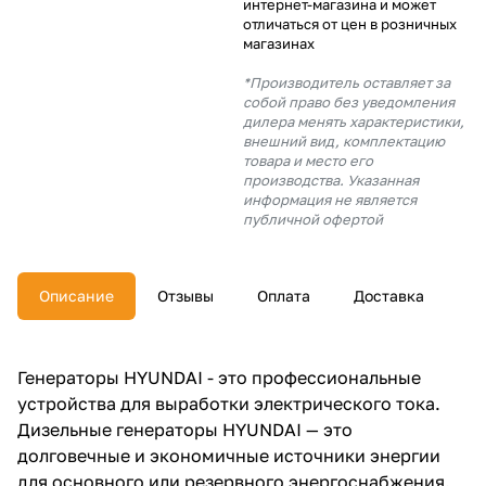
интернет-магазина и может
об оплате Плайтом
отличаться от цен в розничных
магазинах
*Производитель оставляет за
собой право без уведомления
дилера менять характеристики,
Остались вопросы?
25
внешний вид, комплектацию
8 800 302-02-51
товара и место его
производства. Указанная
plait.ru
раз в 2
информация не является
недели
публичной офертой
Описание
Отзывы
Оплата
Доставка
Генераторы HYUNDAI - это профессиональные
устройства для выработки электрического тока.
Дизельные генераторы HYUNDAI — это
долговечные и экономичные источники энергии
для основного или резервного энергоснабжения.