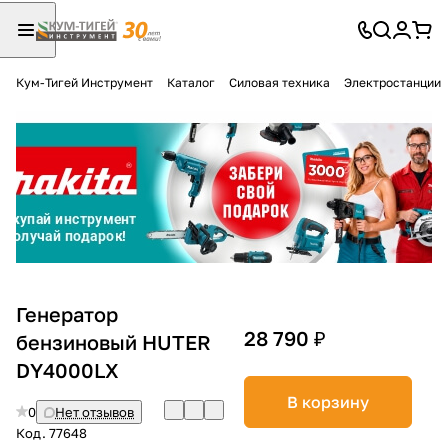
Кум-Тигей Инструмент
Каталог
Силовая техника
Электростанции
Для клиентов всех банков
Разбейте
оплату
на части
без переплат
График платежей
Генератор
28 790 ₽
бензиновый HUTER
DY4000LX
Сегодня
25
%
В корзину
0
Нет отзывов
Код.
77648