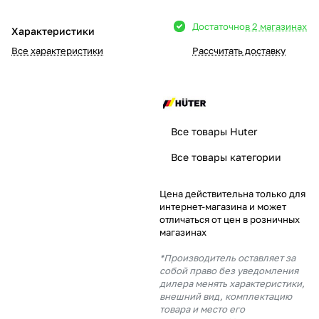
Добавляйте товары
Достаточно
в 2 магазинах
Характеристики
в корзину
Все характеристики
Рассчитать доставку
Оплачивайте сегодня только
25
% картой любого банка
Все товары Huter
Получайте товар
Все товары категории
выбранный способом
Цена действительна только для
интернет-магазина и может
Оставшиеся
75
% будут
отличаться от цен в розничных
списываться
с вашей карты
магазинах
по
25
%
каждые 2 недели
*Производитель оставляет за
собой право без уведомления
дилера менять характеристики,
внешний вид, комплектацию
товара и место его
Подробнее