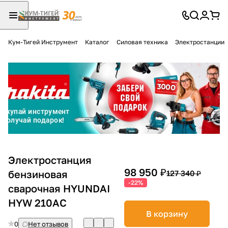
Кум-Тигей Инструмент
Каталог
Силовая техника
Электростанции
Для клиентов всех банков
Разбейте
оплату
на части
без переплат
График платежей
Электростанция
98 950 ₽
бензиновая
127 340 ₽
-22%
сварочная HYUNDAI
Сегодня
25
%
HYW 210AC
В корзину
0
Нет отзывов