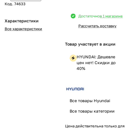
Код.
74633
Добавляйте товары
Достаточно
в 1 магазине
в корзину
Характеристики
Рассчитать доставку
Все характеристики
Оплачивайте сегодня только
25
% картой любого банка
Товар участвует в акции
HYUNDAI: Дешевле
Получайте товар
цен нет! Скидки до
выбранный способом
40%
Оставшиеся
75
% будут
списываться
с вашей карты
Все товары Hyundai
по
25
%
каждые 2 недели
Все товары категории
Цена действительна только для
Подробнее