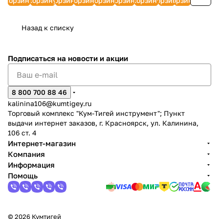
корзину
корзину
корзину
корзину
корзину
корзину
корзину
корзину
корзину
с/з,
УТ000102373
з/к)
синтетика)
12000E3/400)
B&S
1,0 л
бухта)
UNIVersal
100007W
ЭРА
УТ000007873
Назад к списку
УТ000093921
Подписаться
на новости и акции
8 800 700 88 46
kalinina106@kumtigey.ru
Торговый комплекс "Кум-Тигей инструмент"; Пункт
выдачи интернет заказов, г. Красноярск, ул. Калинина,
106 ст. 4
Интернет-магазин
Компания
Информация
Помощь
© 2026 Кумтигей