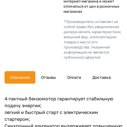
интернет-магазина и может
об оплате Плайтом
отличаться от цен в розничных
магазинах
*Производитель оставляет за
собой право без уведомления
дилера менять характеристики,
Остались вопросы?
25
внешний вид, комплектацию
8 800 302-02-51
товара и место его
производства. Указанная
plait.ru
раз в 2
информация не является
недели
публичной офертой
Описание
Отзывы
Оплата
Доставка
4-тактный бензомотор гарантирует стабильную
подачу энергии;
легкий и быстрый старт с электрическим
стартером;
Синхронный альтенатор выдерживает повышенную