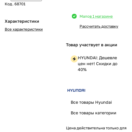
Код.
68701
Добавляйте товары
Мало
в 1 магазине
в корзину
Характеристики
Рассчитать доставку
Все характеристики
Оплачивайте сегодня только
25
% картой любого банка
Товар участвует в акции
HYUNDAI: Дешевле
Получайте товар
цен нет! Скидки до
выбранный способом
40%
Оставшиеся
75
% будут
списываться
с вашей карты
Все товары Hyundai
по
25
%
каждые 2 недели
Все товары категории
Цена действительна только для
Подробнее