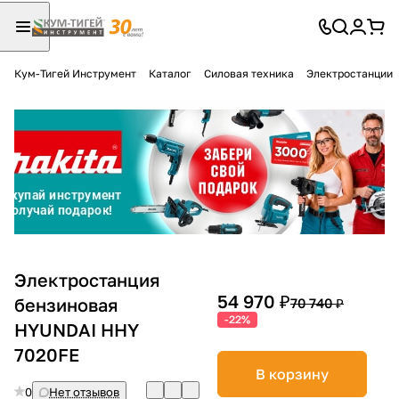
Кум-Тигей Инструмент
Каталог
Силовая техника
Электростанции
Для клиентов всех банков
Разбейте
оплату
на части
без переплат
График платежей
Электростанция
54 970 ₽
бензиновая
70 740 ₽
-22%
HYUNDAI HHY
Сегодня
25
%
7020FE
В корзину
0
Нет отзывов