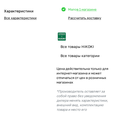
Добавляйте товары
Мало
в 1 магазине
Характеристики
в корзину
Все характеристики
Рассчитать доставку
Оплачивайте сегодня только
25
% картой любого банка
Все товары HiKOKI
Получайте товар
Все товары категории
выбранный способом
Цена действительна только для
интернет-магазина и может
Оставшиеся
75
% будут
отличаться от цен в розничных
списываться
с вашей карты
магазинах
по
25
%
каждые 2 недели
*Производитель оставляет за
собой право без уведомления
дилера менять характеристики,
внешний вид, комплектацию
товара и место его
Подробнее