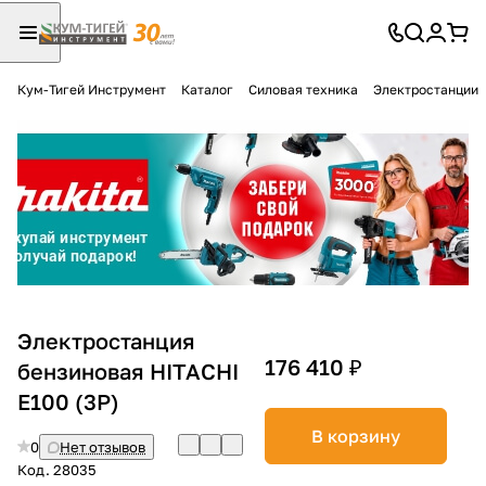
Кум-Тигей Инструмент
Каталог
Силовая техника
Электростанции
Для клиентов всех банков
Разбейте
оплату
на части
без переплат
График платежей
Электростанция
176 410 ₽
бензиновая HITACHI
E100 (3P)
Сегодня
25
%
В корзину
0
Нет отзывов
Код.
28035