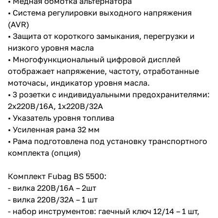
• Медная обмотка альтернатора
• Система регулировки выходного напряжения
(AVR)
• Защита от короткого замыкания, перегрузки и
низкого уровня масла
• Многофункциональный цифровой дисплей
отображает напряжение, частоту, отработанные
раз в 2 недели
моточасы, индикатор уровня масла.
• 3 розетки с индивидуальными предохранителями:
2х220В/16А, 1х220В/32А
• Указатель уровня топлива
• Усиленная рама 32 мм
• Рама подготовлена под установку транспортного
комплекта (опция)
Комплект Fubag BS 5500:
- вилка 220В/16А – 2шт
- вилка 220В/32А – 1 шт
- набор инструментов: гаечный ключ 12/14 – 1 шт,