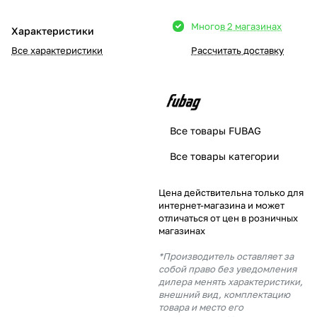
Добавляйте товары
Много
в 2 магазинах
Характеристики
в корзину
Все характеристики
Рассчитать доставку
Оплачивайте сегодня только
25
% картой любого банка
Все товары FUBAG
Получайте товар
Все товары категории
выбранный способом
Цена действительна только для
интернет-магазина и может
Оставшиеся
75
% будут
отличаться от цен в розничных
списываться
с вашей карты
магазинах
по
25
%
каждые 2 недели
*Производитель оставляет за
собой право без уведомления
дилера менять характеристики,
внешний вид, комплектацию
товара и место его
Подробнее