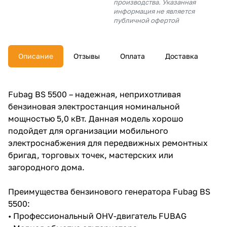
производства. Указанная
об оплате Плайтом
информация не является
публичной офертой
Описание
Отзывы
Оплата
Доставка
Остались вопросы?
25
8 800 302-02-51
plait.ru
раз в 2
Fubag BS 5500 – надежная, неприхотливая
недели
бензиновая электростанция номинальной
мощностью 5,0 кВт. Данная модель хорошо
подойдет для организации мобильного
электроснабжения для передвижных ремонтных
бригад, торговых точек, мастерских или
загородного дома.
Преимущества бензинового генератора Fubag BS
5500:
• Профессиональный OHV-двигатель FUBAG