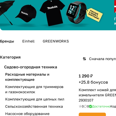
Бренды
Einhell
GREENWORKS
Категория
Сначала попу
Садово-огородная техника
Расходные материалы и
1 290 ₽
комплектующие
+25.8 бонусов
Комплектующие для триммеров
Комплект ножей для
и газонокосилок
измельчителя GREE
Комплектующие для цепных пил
2930107
Сельскохозяйственная техника
0
0
Достаточно
Код
Насосное оборудование