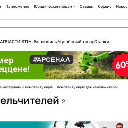
ы
Приложение
Юридическим лицам
Отзывы
Сервис
Новос
АПЧАСТИ STIHL
Бензопилы
Уценённый товар
Станки
Для клиентов всех банков
е материалы и комплектующие
Комплектующие для измельчителей
ельчителей
Разбейте
оплату
2
а части
без переплат