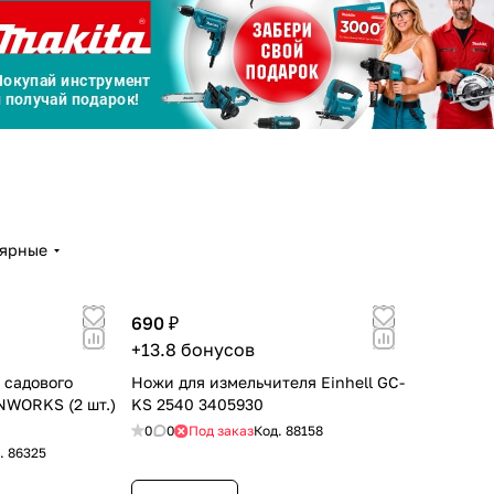
График платежей
Сегодня
25
%
Добавляйте товары
в корзину
лярные
690 ₽
Оплачивайте сегодня только
+13.8 бонусов
25
% картой любого банка
 садового
Ножи для измельчителя Einhell GC-
NWORKS (2 шт.)
KS 2540 3405930
0
0
Под заказ
Код.
88158
Получайте товар
выбранный способом
.
86325