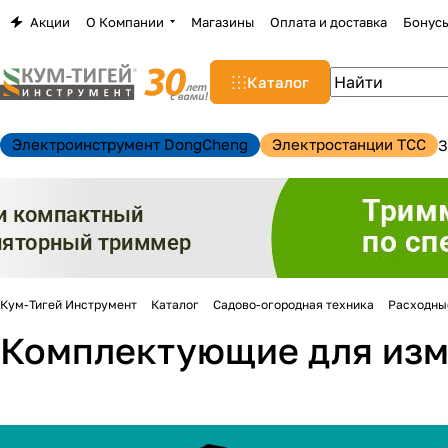
Акции
О Компании
Магазины
Оплата и доставка
Бонус
Каталог
Электроинструмент DongCheng
Электростанции TCC
З
Кум-Тигей Инструмент
Каталог
Садово-огородная техника
Расходны
Комплектующие для изм
н