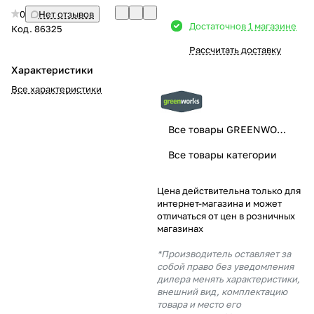
0
Нет отзывов
Добавляйте товары
Достаточно
в 1 магазине
Код.
86325
в корзину
Рассчитать доставку
Характеристики
Оплачивайте сегодня только
Все характеристики
25
% картой любого банка
Все товары GREENWORKS
Получайте товар
Все товары категории
выбранный способом
Цена действительна только для
интернет-магазина и может
Оставшиеся
75
% будут
отличаться от цен в розничных
списываться
с вашей карты
магазинах
по
25
%
каждые 2 недели
*Производитель оставляет за
собой право без уведомления
дилера менять характеристики,
внешний вид, комплектацию
товара и место его
Подробнее