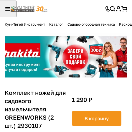
Кум-Тигей Инструмент
Каталог
Садово-огородная техника
Расход
Для клиентов всех банков
Разбейте
оплату
на части
без переплат
График платежей
Комплект ножей для
1 290 ₽
садового
измельчителя
Сегодня
25
%
GREENWORKS (2
В корзину
шт.) 2930107