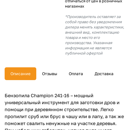
отличаться от цен в розничных
об оплате Плайтом
магазинах
*Производитель оставляет за
собой право без уведомления
дилера менять характеристики,
внешний вид, комплектацию
Остались вопросы?
25
товара и место его
8 800 302-02-51
производства. Указанная
информация не является
plait.ru
раз в 2
публичной офертой
недели
Описание
Отзывы
Оплата
Доставка
Бензопила Champion 241-16 – мощный
универсальный инструмент для заготовки дров и
помощи при деревянном строительстве. Легко
пропилит сруб или брус в чашу или в лапу, а так же
поможет свалить ненужные на участке деревья.