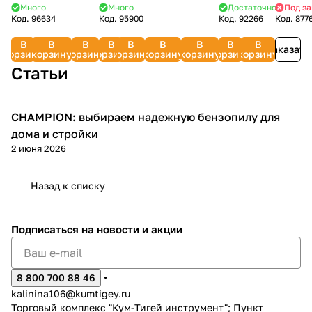
для 2-
70621-
STIHL
16 мм)
двигателей)
07.01.001.079
Много
Много
Достаточно
Под за
STIHL
TB
DWO
пильны
Код.
96634
Код.
95900
Код.
92266
Код.
877
тактных
1
5605-
PATRIOT
73/8/3/2
(07.01.001.022
7028-
(минеральное)
100
цепей)
двигателей)
750-
841102230
516-
1,0
07.01.0
В
В
В
В
В
В
В
В
В
33200
4300
Заказать
0021
л
корзину
корзину
корзину
корзину
корзину
корзину
корзину
корзину
корзину
Статьи
CHAMPION: выбираем надежную бензопилу для
Пилы
дома и стройки
2 июня 2026
Назад к списку
Подписаться
на новости и акции
8 800 700 88 46
kalinina106@kumtigey.ru
Торговый комплекс "Кум-Тигей инструмент"; Пункт