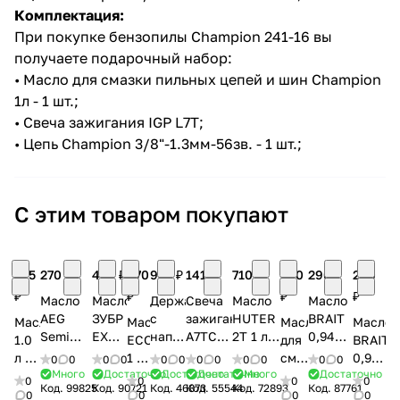
Комплектация:
При покупке бензопилы Champion 241-16 вы
получаете подарочный набор:
• Масло для смазки пильных цепей и шин Champion
1л - 1 шт.;
• Свеча зажигания IGP L7T;
• Цепь Champion 3/8"-1.3мм-56зв. - 1 шт.;
С этим товаром покупают
815
270 ₽
438 ₽
470
987 ₽
141 ₽
710 ₽
540
290 ₽
260
₽
₽
₽
₽
Масло
Масло
Державка
Свеча
Масло
Масло
AEG
ЗУБР
с
зажигания
HUTER
BRAIT
Масло
Масло
Масло
Масло
Semi
EXTRA
напильником
A7TC
2T 1 л
0,946
1.0
ECO
для
BRAIT
Synthetic
цепное,
3.2
(для 4Т
(полусинтетическое,
л 2Т
л 2T
1 л
смазки
0,946
0
0
0
0
0
0
0
0
0
0
0
0
0,1 л
1 л,
мм
двиг.,
для
API TB
Много
Достаточно
Достаточно
Достаточно
Много
Достаточно
HP
2Т
цепи
л
0
0
0
0
Код.
99825
Код.
90721
Код.
46873
Код.
55544
Код.
72893
Код.
87761
(полусинтетическое,
полусинтетическое
1/4''
шестигранник
двухтактных
(минеральное
Plus
API
DAEWOO
(для
0
0
0
0