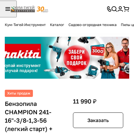
Кум-Тигей Инструмент
Каталог
Садово-огородная техника
Пилы ц
Для клиентов всех банков
Разбейте
оплату
на части
без переплат
График платежей
Хиты продаж
11 990 ₽
Бензопила
CHAMPION 241-
Сегодня
25
%
16"-3/8-1,3-56
Заказать
(легкий старт) +