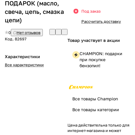
ПОДАРОК (масло,
Добавляйте товары
свеча, цепь, смазка
Под заказ
в корзину
цепи)
Рассчитать доставку
0
Нет отзывов
Оплачивайте сегодня только
Код.
82697
Товар участвует в акции
25
% картой любого банка
CHAMPION: подарки
Характеристики
при покупке
Получайте товар
Все характеристики
бензопил!
выбранный способом
Оставшиеся
75
% будут
списываться
с вашей карты
Все товары Champion
по
25
%
каждые 2 недели
Все товары категории
Цена действительна только для
интернет-магазина и может
Подробнее