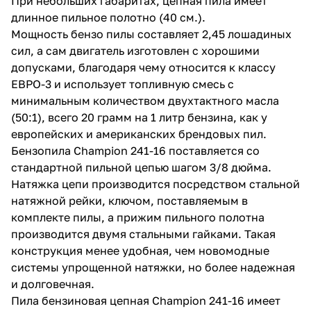
При небольших габаритах, цепная пила имеет
длинное пильное полотно (40 см.).
Мощность бензо пилы составляет 2,45 лошадиных
сил, а сам двигатель изготовлен с хорошими
допусками, благодаря чему относится к классу
ЕВРО-3 и использует топливную смесь с
минимальным количеством двухтактного масла
раз в 2 недели
(50:1), всего 20 грамм на 1 литр бензина, как у
европейских и американских брендовых пил.
Бензопила Champion 241-16 поставляется со
стандартной пильной цепью шагом 3/8 дюйма.
Натяжка цепи производится посредством стальной
натяжной рейки, ключом, поставляемым в
комплекте пилы, а прижим пильного полотна
производится двумя стальными гайками. Такая
конструкция менее удобная, чем новомодные
системы упрощенной натяжки, но более надежная
и долговечная.
Пила бензиновая цепная Champion 241-16 имеет