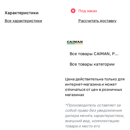
Добавляйте товары
Под заказ
Характеристики
в корзину
Все характеристики
Рассчитать доставку
Оплачивайте сегодня только
25
% картой любого банка
Все товары CAIMAN, PUBERT
Получайте товар
Все товары категории
выбранный способом
Цена действительна только для
интернет-магазина и может
Оставшиеся
75
% будут
отличаться от цен в розничных
списываться
с вашей карты
магазинах
по
25
%
каждые 2 недели
*Производитель оставляет за
собой право без уведомления
дилера менять характеристики,
внешний вид, комплектацию
товара и место его
Подробнее