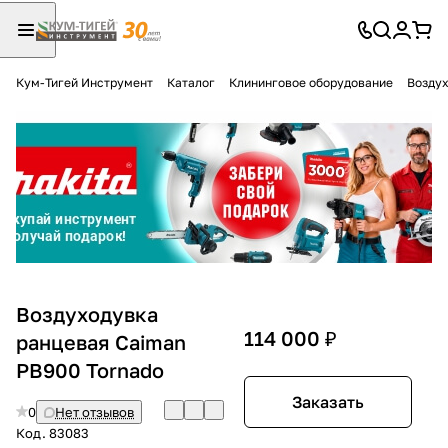
Кум-Тигей Инструмент
Каталог
Клининговое оборудование
Воздух
Для клиентов всех банков
Разбейте
оплату
на части
без переплат
График платежей
Воздуходувка
114 000 ₽
ранцевая Caiman
PB900 Tornado
Сегодня
25
%
Заказать
0
Нет отзывов
Код.
83083