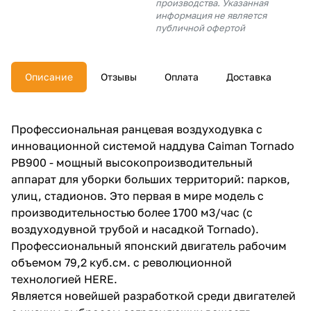
производства. Указанная
об оплате Плайтом
информация не является
публичной офертой
Описание
Отзывы
Оплата
Доставка
Остались вопросы?
25
8 800 302-02-51
plait.ru
раз в 2
Профессиональная ранцевая воздуходувка с
недели
инновационной системой наддува Caiman Tornado
PB900 - мощный высокопроизводительный
аппарат для уборки больших территорий: парков,
улиц, стадионов. Это первая в мире модель с
производительностью более 1700 м3/час (с
воздуходувной трубой и насадкой Tornado).
Профессиональный японский двигатель рабочим
объемом 79,2 куб.см. с революционной
технологией HERE.
Является новейшей разработкой среди двигателей