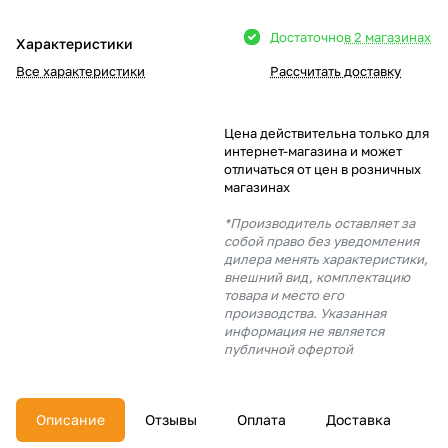
Добавляйте товары
Достаточно
в 2 магазинах
Характеристики
в корзину
Все характеристики
Рассчитать доставку
Оплачивайте сегодня только
Цена действительна только для
25
% картой любого банка
интернет-магазина и может
отличаться от цен в розничных
магазинах
Получайте товар
*Производитель оставляет за
выбранный способом
собой право без уведомления
дилера менять характеристики,
внешний вид, комплектацию
товара и место его
Оставшиеся
75
% будут
производства. Указанная
списываться
с вашей карты
информация не является
по
25
%
каждые 2 недели
публичной офертой
Описание
Отзывы
Оплата
Доставка
Подробнее