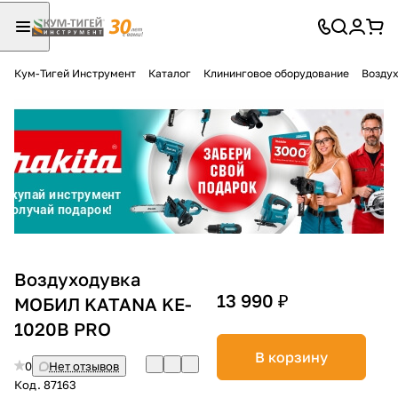
Кум-Тигей Инструмент
Каталог
Клининговое оборудование
Воздух
Для клиентов всех банков
Разбейте
оплату
на части
без переплат
График платежей
Воздуходувка
13 990 ₽
МОБИЛ KATANA KE-
1020B PRO
Сегодня
25
%
В корзину
0
Нет отзывов
Код.
87163