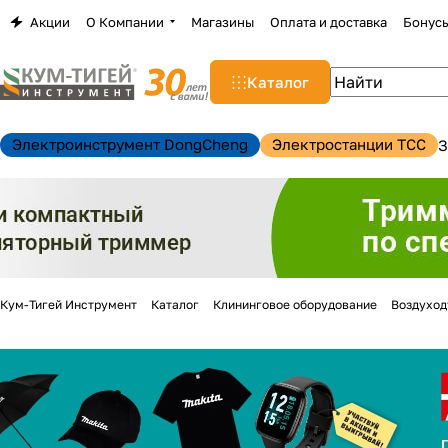
Акции
О Компании
Магазины
Оплата и доставка
Бонус
Каталог
Электроинструмент DongCheng
Электростанции TCC
З
Кум-Тигей Инструмент
Каталог
Клининговое оборудование
Воздуход
н