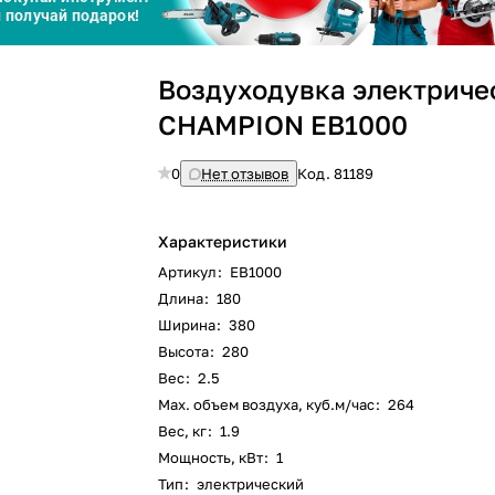
Сегодня
Воздуходувка электриче
25
%
CHAMPION EB1000
0
Нет отзывов
Код.
81189
Добавляйте товары
в корзину
Характеристики
Артикул
:
EB1000
Длина
:
180
Оплачивайте сегодня только
Ширина
:
380
25
% картой любого банка
Высота
:
280
Вес
:
2.5
Max. объем воздуха, куб.м/час
:
264
Получайте товар
выбранный способом
Вес, кг
:
1.9
Мощность, кВт
:
1
Тип
:
электрический