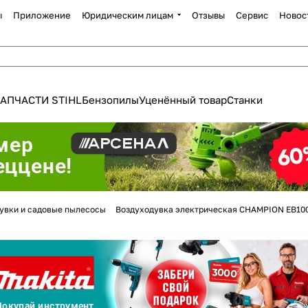
ы
Приложение
Юридическим лицам
Отзывы
Сервис
Новос
АПЧАСТИ STIHL
Бензопилы
Уценённый товар
Станки
Для клиентов всех банков
увки и садовые пылесосы
Воздуходувка электрическая CHAMPION EB10
Разбейте
оплату
а части
без переплат
График платежей