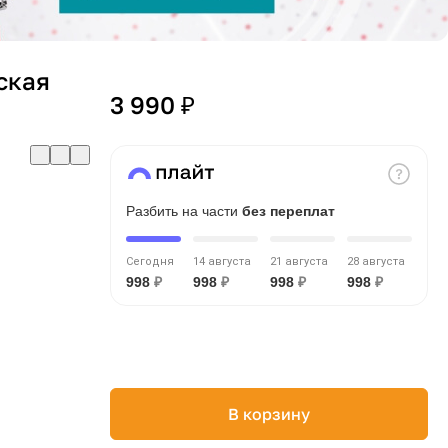
ская
3 990 ₽
Разбить на части
без переплат
Сегодня
14 августа
21 августа
28 августа
998
₽
998
₽
998
₽
998
₽
В корзину