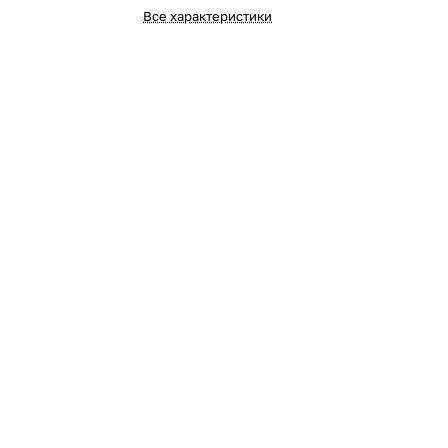
Оставшиеся
75
% будут
списываться
Все характеристики
с вашей карты
по
25
%
каждые 2 недели
Подробнее
об оплате Плайтом
25
раз в 2
Остались вопросы?
недели
8 800 302-02-51
plait.ru