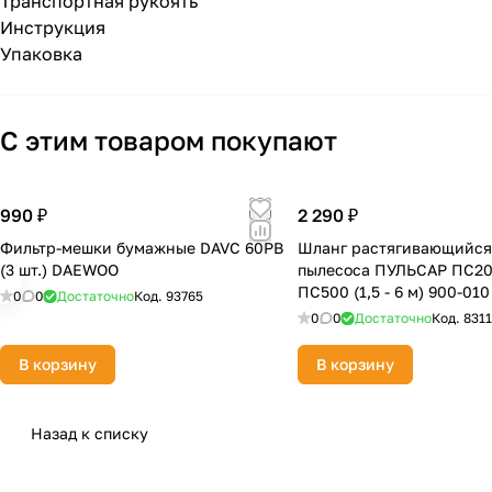
Транспортная рукоять
Инструкция
Упаковка
С этим товаром покупают
990 ₽
2 290 ₽
Фильтр-мешки бумажные DAVC 60PB
Шланг растягивающийся
(3 шт.) DAEWOO
пылесоса ПУЛЬСАР ПС2
ПС500 (1,5 - 6 м) 900-010
0
0
Достаточно
Код.
93765
0
0
Достаточно
Код.
8311
В корзину
В корзину
Назад к списку