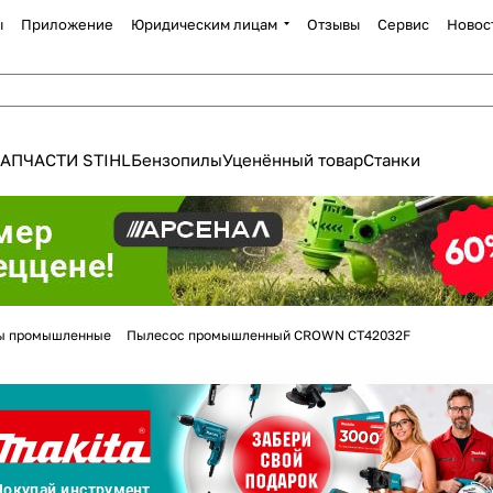
ы
Приложение
Юридическим лицам
Отзывы
Сервис
Новос
АПЧАСТИ STIHL
Бензопилы
Уценённый товар
Станки
Для клиентов всех банков
ы промышленные
Пылесос промышленный CROWN CT42032F
Разбейте
оплату
а части
без переплат