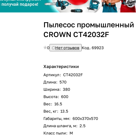
График платежей
Пылесос промышленный
Сегодня
25
%
CROWN CT42032F
0
Нет отзывов
Код.
69923
Характеристики
Добавляйте товары
в корзину
Артикул
:
CT42032F
Длина
:
570
Ширина
:
380
Оплачивайте сегодня только
Высота
:
600
25
% картой любого банка
Вес
:
16.5
Вес, кг
:
13.5
Габариты, мм
:
600х370х570
Получайте товар
выбранный способом
Длина шланга, м
:
2.5
Класс пыли
:
M