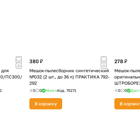
380 ₽
278 ₽
 для
Мешок-пылесборник синтетический
Мешок-пыле
00/ПС300/
№032 (2 шт., до 36 л) ПРАКТИКА 792-
оригиналь
292
ШТРОБОРЕЗ-
1
0
0
Много
Код.
75271
0
0
Дост
В корзину
В корзин