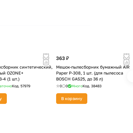
363 ₽
сборник синтетический,
Мешок-пылесборник бумажный AIR
ный OZONE+
Paper P-308, 1 шт. (для пылесоса
4 (1 шт.)
BOSCH GAS25, до 36 л)
аточно
Код.
57979
0
0
Много
Код.
38483
у
В корзину