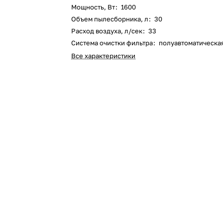
Мощность, Вт
:
1600
Оставшиеся
75
% будут
списываться
Объем пылесборника, л
:
30
с вашей карты
по
25
%
каждые 2 недели
Расход воздуха, л/сек
:
33
Система очистки фильтра
:
полуавтоматическа
Все характеристики
Подробнее
об оплате Плайтом
25
раз в 2
Остались вопросы?
недели
8 800 302-02-51
plait.ru