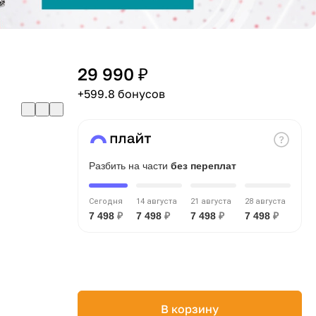
29 990 ₽
+599.8 бонусов
Разбить на части
без переплат
Сегодня
14 августа
21 августа
28 августа
7 498
₽
7 498
₽
7 498
₽
7 498
₽
В корзину