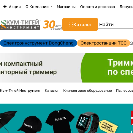
Акции
О Компании
Магазины
Оплата и доставка
Бонус
Каталог
Электроинструмент DongCheng
Электростанции TCC
З
Кум-Тигей Инструмент
Каталог
Клининговое оборудование
Пылесос
н