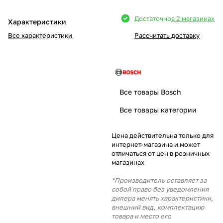
Добавляйте товары
Достаточно
в 2 магазинах
Характеристики
в корзину
Все характеристики
Рассчитать доставку
Оплачивайте сегодня только
25
% картой любого банка
Все товары Bosch
Получайте товар
Все товары категории
выбранный способом
Цена действительна только для
интернет-магазина и может
Оставшиеся
75
% будут
отличаться от цен в розничных
списываться
с вашей карты
магазинах
по
25
%
каждые 2 недели
*Производитель оставляет за
собой право без уведомления
дилера менять характеристики,
внешний вид, комплектацию
товара и место его
Подробнее