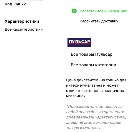
Код.
84072
Добавляйте товары
Достаточно
в 2 магазинах
в корзину
Характеристики
Рассчитать доставку
Все характеристики
Оплачивайте сегодня только
25
% картой любого банка
Все товары Пульсар
Получайте товар
Все товары категории
выбранный способом
Цена действительна только для
интернет-магазина и может
Оставшиеся
75
% будут
отличаться от цен в розничных
списываться
с вашей карты
магазинах
по
25
%
каждые 2 недели
*Производитель оставляет за
собой право без уведомления
дилера менять характеристики,
внешний вид, комплектацию
товара и место его
Подробнее