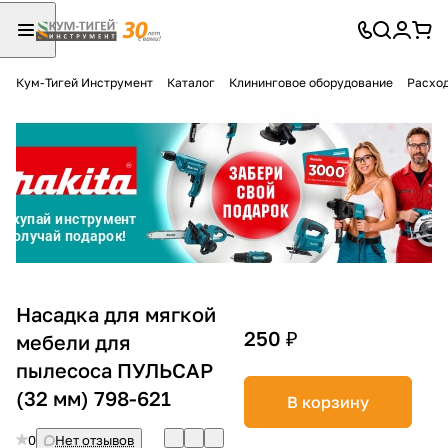
Кум-Тигей Инструмент
Каталог
Клининговое оборудование
Расход
Для клиентов всех банков
Разбейте
оплату
на части
без переплат
График платежей
Насадка для мягкой
250 ₽
мебели для
пылесоса ПУЛЬСАР
Сегодня
25
%
(32 мм) 798-621
В корзину
0
Нет отзывов