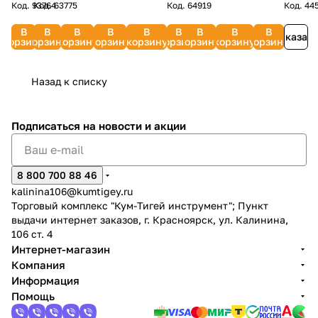
Код.
93764
Код.
63775
Код.
64919
Код.
44
ПРАКТИКА
ПРАКТИКА
(для
12 л (5
DAEWOO
(10
30 л
BOSC
792-
792-
пылесосов
шт.)
шт.)
2340000
26070
В
В
В
В
В
В
В
В
В
407
308
до 72 л)
2351159
Заказат
197903-
корзину
корзину
корзину
корзину
корзину
корзину
корзину
корзину
корзину
8
Назад к списку
Подписаться
на новости и акции
8 800 700 88 46
kalinina106@kumtigey.ru
Торговый комплекс "Кум-Тигей инструмент"; Пункт
выдачи интернет заказов, г. Красноярск, ул. Калинина,
106 ст. 4
Интернет-магазин
Компания
Информация
Помощь