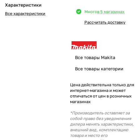
Характеристики
Добавляйте товары
Много
в 5 магазинах
Все характеристики
в корзину
Рассчитать доставку
Оплачивайте сегодня только
25
% картой любого банка
Все товары Makita
Получайте товар
Все товары категории
выбранный способом
Цена действительна только для
интернет-магазина и может
Оставшиеся
75
% будут
отличаться от цен в розничных
списываться
с вашей карты
магазинах
по
25
%
каждые 2 недели
*Производитель оставляет за
собой право без уведомления
дилера менять характеристики,
внешний вид, комплектацию
товара и место его
Подробнее