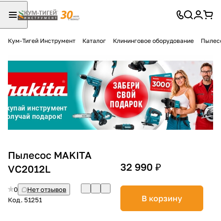
Кум-Тигей Инструмент
Каталог
Клининговое оборудование
Пылес
Для клиентов всех банков
Разбейте
оплату
на части
без переплат
График платежей
Пылесос MAKITA
32 990 ₽
VC2012L
Сегодня
0
Нет отзывов
25
%
В корзину
Код.
51251