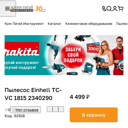
Кум-Тигей Инструмент
Каталог
Клининговое оборудование
Пылес
Для клиентов всех банков
Разбейте
оплату
на части
без переплат
График платежей
Пылесос Einhell TC-
4 499 ₽
VC 1815 2340290
Сегодня
0
Нет отзывов
25
%
В корзину
Код.
92818