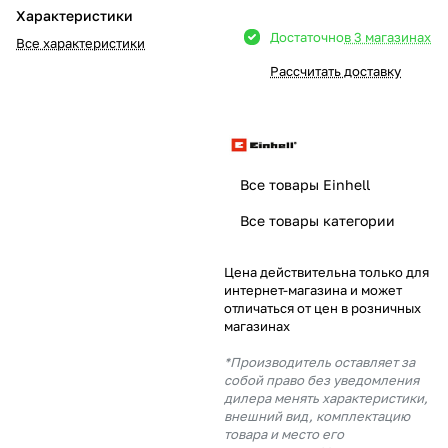
Характеристики
Добавляйте товары
Достаточно
в 3 магазинах
Все характеристики
в корзину
Рассчитать доставку
Оплачивайте сегодня только
25
% картой любого банка
Все товары Einhell
Получайте товар
Все товары категории
выбранный способом
Цена действительна только для
интернет-магазина и может
Оставшиеся
75
% будут
отличаться от цен в розничных
списываться
с вашей карты
магазинах
по
25
%
каждые 2 недели
*Производитель оставляет за
собой право без уведомления
дилера менять характеристики,
внешний вид, комплектацию
товара и место его
Подробнее