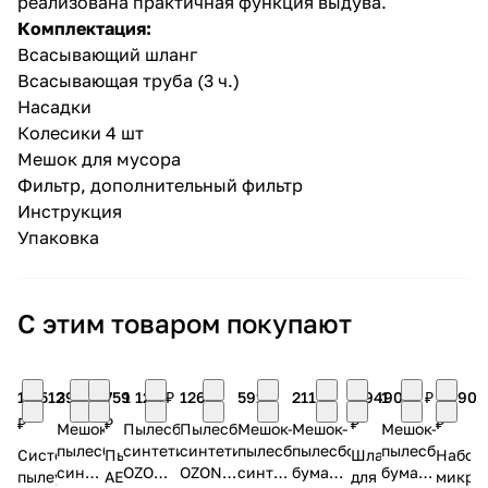
реализована практичная функция выдува.
Комплектация:
Всасывающий шланг
Всасывающая труба (3 ч.)
Насадки
Колесики 4 шт
Мешок для мусора
раз в 2 недели
Фильтр, дополнительный фильтр
Инструкция
Упаковка
С этим товаром покупают
10 512
399 ₽
759
1 120 ₽
126 ₽
591 ₽
211 ₽
2 949
1 019 ₽
1 090
₽
₽
₽
₽
Мешок-
Пылесборник
Пылесборник
Мешок-
Мешок-
Мешок-
пылесборник
синтетический
синтетический
пылесборник
пылесборник
пылесборник
Система
Пылесборник
Шланг
Набор
синтетический
OZONE
OZONE
синтетический,
бумажный
бумажный
пылеудаления
AEG
для
микро