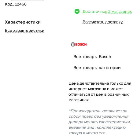
Код.
12466
Добавляйте товары
Достаточно
в 2 магазинах
в корзину
Характеристики
Рассчитать доставку
Все характеристики
Оплачивайте сегодня только
25
% картой любого банка
Все товары Bosch
Получайте товар
Все товары категории
выбранный способом
Цена действительна только для
интернет-магазина и может
Оставшиеся
75
% будут
отличаться от цен в розничных
списываться
с вашей карты
магазинах
по
25
%
каждые 2 недели
*Производитель оставляет за
собой право без уведомления
дилера менять характеристики,
внешний вид, комплектацию
товара и место его
Подробнее