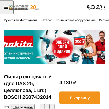
Кум-Тигей Инструмент
Каталог
Клининговое оборудование
Расход
Для клиентов всех банков
Разбейте
оплату
на части
без переплат
График платежей
Фильтр складчатый
4 130 ₽
(для GAS 25,
целлюлоза, 1 шт.)
Сегодня
25
%
BOSCH 2607432014
В корзину
0
Нет отзывов