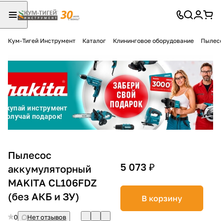
Кум-Тигей Инструмент
Каталог
Клининговое оборудование
Пылес
Для клиентов всех банков
Разбейте
оплату
на части
без переплат
График платежей
Пылесос
5 073 ₽
аккумуляторный
MAKITA CL106FDZ
Сегодня
25
%
(без АКБ и ЗУ)
В корзину
0
Нет отзывов