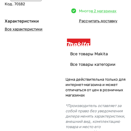
Код.
70182
Добавляйте товары
Много
в 2 магазинах
в корзину
Характеристики
Рассчитать доставку
Все характеристики
Оплачивайте сегодня только
25
% картой любого банка
Все товары Makita
Получайте товар
Все товары категории
выбранный способом
Цена действительна только для
интернет-магазина и может
Оставшиеся
75
% будут
отличаться от цен в розничных
списываться
с вашей карты
магазинах
по
25
%
каждые 2 недели
*Производитель оставляет за
собой право без уведомления
дилера менять характеристики,
внешний вид, комплектацию
товара и место его
Подробнее