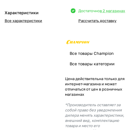
Добавляйте товары
Достаточно
в 2 магазинах
Характеристики
в корзину
Все характеристики
Рассчитать доставку
Оплачивайте сегодня только
25
% картой любого банка
Все товары Champion
Получайте товар
Все товары категории
выбранный способом
Цена действительна только для
интернет-магазина и может
Оставшиеся
75
% будут
отличаться от цен в розничных
списываться
с вашей карты
магазинах
по
25
%
каждые 2 недели
*Производитель оставляет за
собой право без уведомления
дилера менять характеристики,
внешний вид, комплектацию
товара и место его
Подробнее