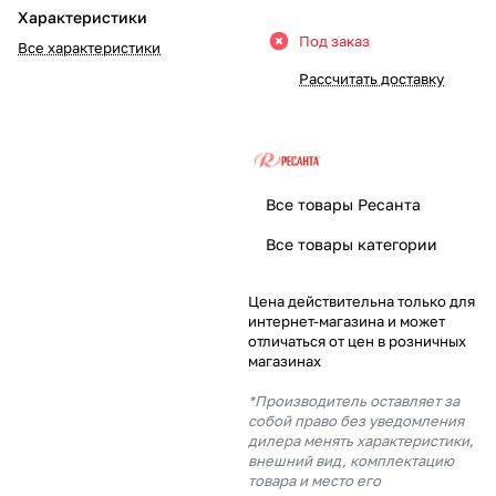
Характеристики
Добавляйте товары
Под заказ
Все характеристики
в корзину
Рассчитать доставку
Оплачивайте сегодня только
25
% картой любого банка
Все товары Ресанта
Получайте товар
Все товары категории
выбранный способом
Цена действительна только для
интернет-магазина и может
Оставшиеся
75
% будут
отличаться от цен в розничных
списываться
с вашей карты
магазинах
по
25
%
каждые 2 недели
*Производитель оставляет за
собой право без уведомления
дилера менять характеристики,
внешний вид, комплектацию
товара и место его
Подробнее