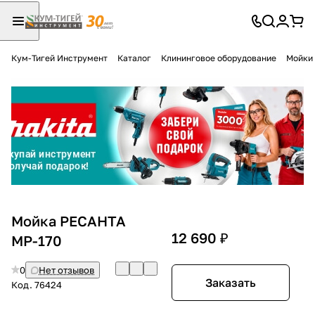
Кум-Тигей Инструмент
Каталог
Клининговое оборудование
Мойки 
Для клиентов всех банков
Разбейте
оплату
на части
без переплат
График платежей
Мойка РЕСАНТА
12 690 ₽
МР-170
Сегодня
0
Нет отзывов
25
%
Заказать
Код.
76424